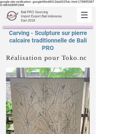
google-site-verification: google66ed6013da9225dc.html
178895387
G-WK84BRP28M
Bali PRO Sourcing
Import Export Bali Indonesia
Dari 2018
Carving - Sculpture sur pierre
calcaire traditionnelle de Bali
PRO
Réalisation pour Toko.nc