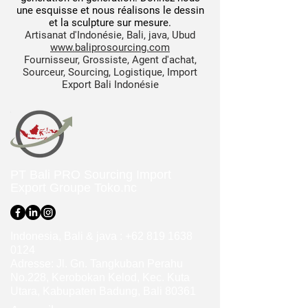
une esquisse et nous réalisons le dessin
et la sculpture sur mesure.
Artisanat d'Indonésie, Bali, java, Ubud
www.baliprosourcing.com
Fournisseur, Grossiste, Agent d'achat,
Sourceur, Sourcing, Logistique, Import
Export Bali Indonésie
PT Bali PRO Sourcing Import
Export Groupe
Toko.nc
Indonesia, Bali & java :
+62 819 1638
0124
Adresse: Jl. Gn. Tangkuban Perahu
No.228, Kerobokan Kelod, Kec. Kuta
Utara, Kabupaten Badung, Bali 80361