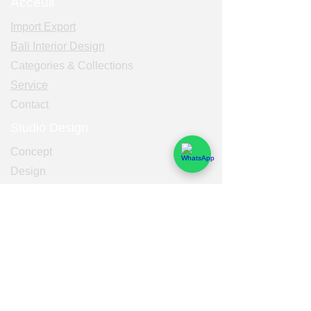
Acceuil
Import Export
Bali Interior Design
Categories & Collections
Service
Contact
Studio Design
Concept
Design
Realisation
Catalogues
Décoration Intérieur Extérieur Design
Meubles Déco Bois de caféier et teck
Meubles Sculptés de Bali et Java
Meubles Ambiances Deco Bali