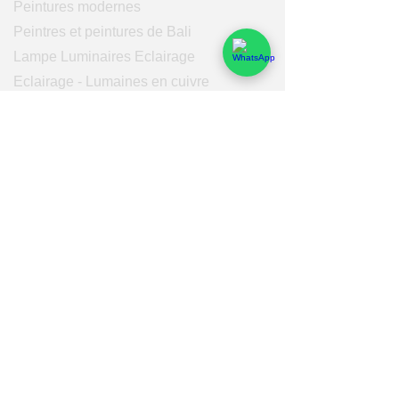
Peintures modernes
Peintres et peintures de Bali
Lampe Luminaires Eclairage
Eclairage - Lumaines en cuivre
Others
Services
Qui sommes-nous
Nos domaines de compétences
Fonctionnement
Logistique
Rémunérations & Services
Bali Pro Cargo
Fonctionnement
Achat
Production