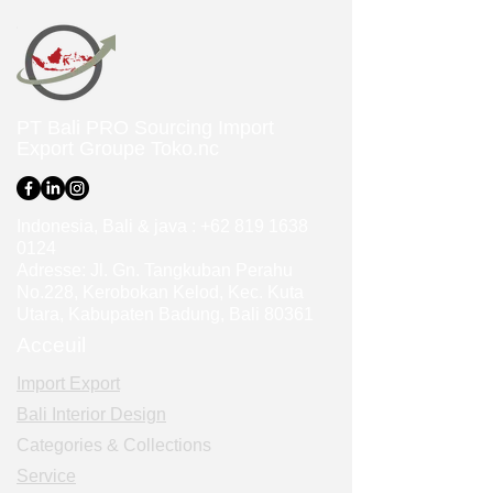
PT Bali PRO Sourcing Import
Export Groupe
Toko.nc
Indonesia, Bali & java :
+62 819 1638
0124
Adresse: Jl. Gn. Tangkuban Perahu
No.228, Kerobokan Kelod, Kec. Kuta
Utara, Kabupaten Badung, Bali 80361
Acceuil
Import Export
Bali Interior Design
Categories & Collections
Service