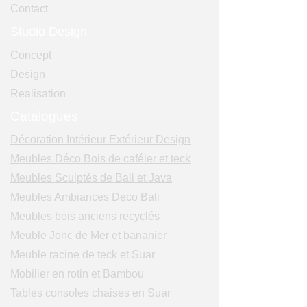
Contact
Studio Design
Concept
Design
Realisation
Catalogues
Décoration Intérieur Extérieur Design
Meubles Déco Bois de caféier et teck
Meubles Sculptés de Bali et Java
Meubles Ambiances Deco Bali
Meubles bois anciens recyclés
Meuble Jonc de Mer et bananier
Meuble racine de teck et Suar
Mobilier en rotin et Bambou
Tables consoles chaises en Suar