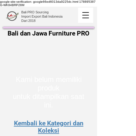
google-site-verification: google66ed6013da9225dc.html
178895387
G-WK84BRP28M
Bali PRO Sourcing
Import Export Bali Indonesia
Dari 2018
Bali dan Jawa Furniture PRO
Kami belum memiliki
produk
untuk ditampilkan saat
ini.
Kembali ke Kategori dan
Koleksi