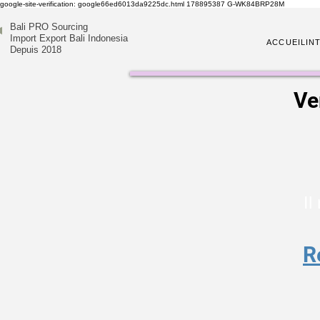
google-site-verification: google66ed6013da9225dc.html
178895387
G-WK84BRP28M
Bali PRO Sourcing
Import Export Bali Indonesia
ACCUEIL
IN
Depuis 2018
Ve
Il
R