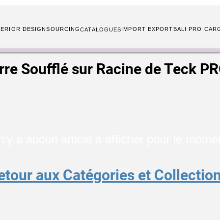
TERIOR DESIGN
SOURCING
IMPORT EXPORT
BALI PRO CAR
CATALOGUES
rre Soufflé sur Racine de Teck P
 n'y a aucun article à afficher pour le mome
etour aux Catégories et Collectio