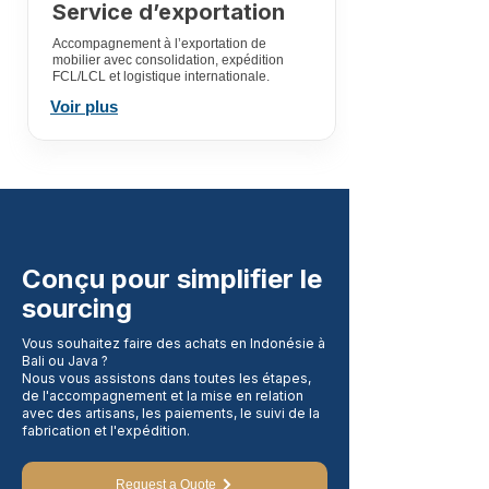
Service d’exportation
Accompagnement à l’exportation de
mobilier avec consolidation, expédition
FCL/LCL et logistique internationale.
Voir plus
Conçu pour simplifier le
sourcing
Vous souhaitez faire des achats en Indonésie
à
Bali ou Java ?
Nous vous assistons dans toutes les étapes,
de l'accompagnement et la mise en relation
avec des artisans, les paiements, le suivi de la
fabrication et l'expédition.
Request a Quote