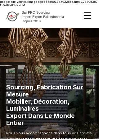
google-site-verification: google66ed6013da9225dc.html
178895387
G-WK84BRP28M
Bali PRO Sourcing
Import Export Bali Indonesia
Depuis 2018
Sourcing, Fabrication Sur
Mesure
Mobilier, Décoration,
Luminaires
Export Dans Le Monde
Entier
Nous vous accompagnons dans tous vos projets