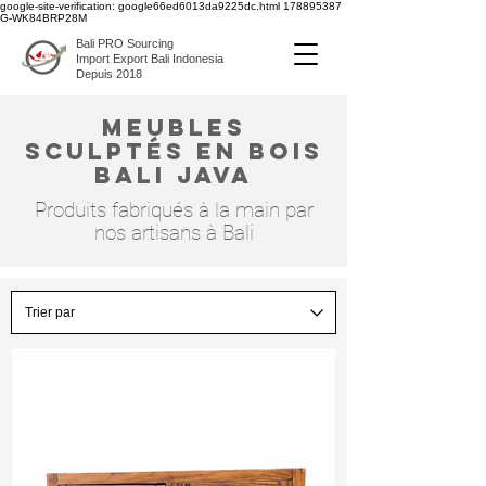
google-site-verification: google66ed6013da9225dc.html
178895387
G-WK84BRP28M
Bali PRO Sourcing
Import Export Bali Indonesia
Depuis 2018
meubles
sculptés en bois
bali java
Produits fabriqués à la main par
nos artisans à Bali