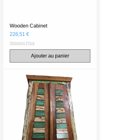
Wooden Cabinet
Prix
226,51 €
Shipping Price
Ajouter au panier