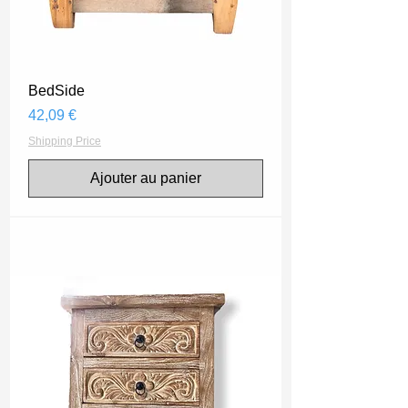
BedSide
Prix
42,09 €
Shipping Price
Ajouter au panier