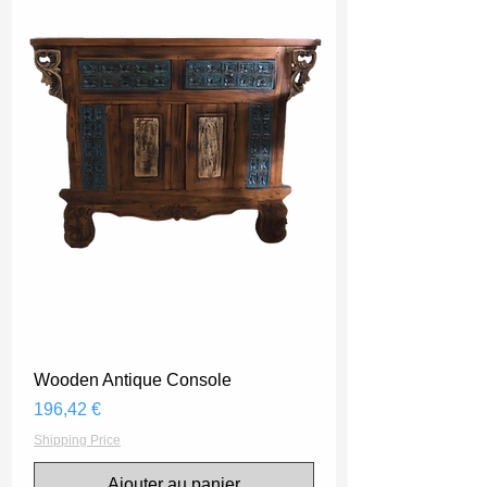
Wooden Antique Console
Prix
196,42 €
Shipping Price
Ajouter au panier