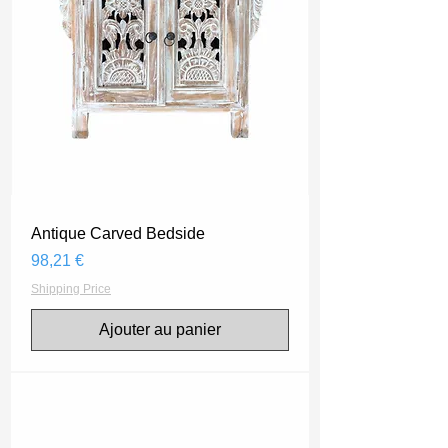
Antique Carved Bedside
Prix
98,21 €
Shipping Price
Ajouter au panier