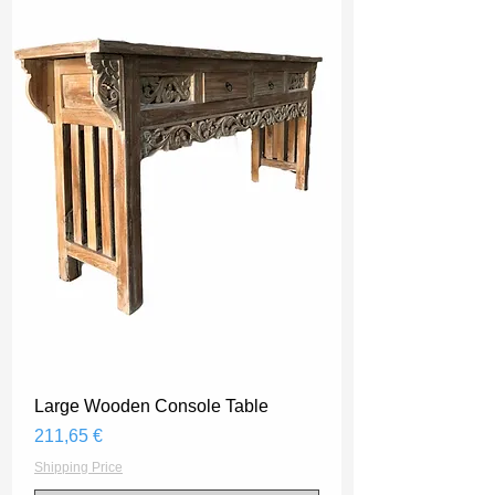
Large Wooden Console Table
Prix
211,65 €
Shipping Price