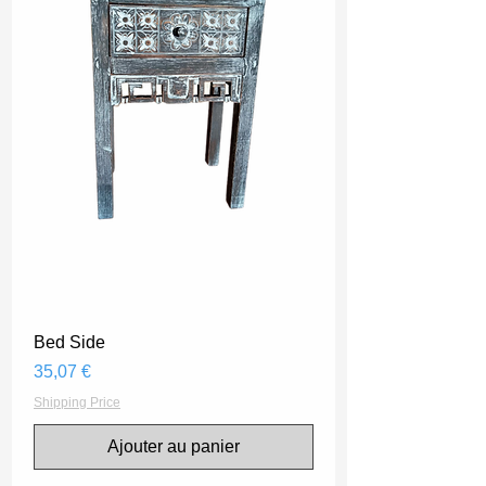
Bed Side
Prix
35,07 €
Shipping Price
Ajouter au panier