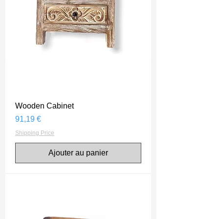
Wooden Cabinet
Prix
91,19 €
Shipping Price
Ajouter au panier