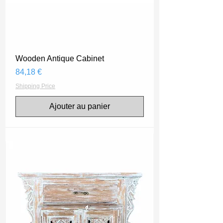
Wooden Antique Cabinet
Prix
84,18 €
Shipping Price
Ajouter au panier