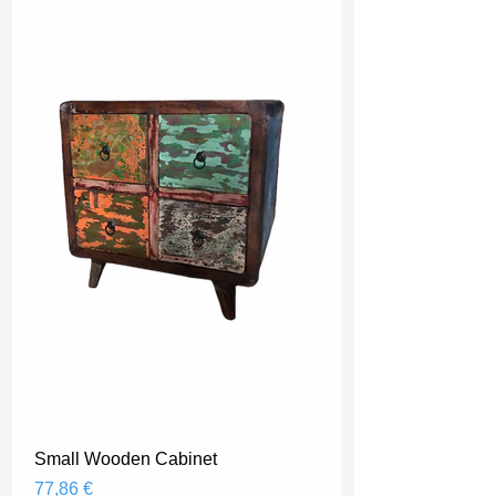
Small Wooden Cabinet
Prix
77,86 €