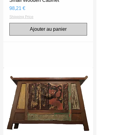
Small Wooden Cabinet
Prix
98,21 €
Shipping Price
Ajouter au panier