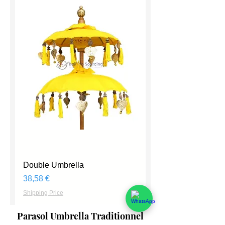
Double Umbrella
Prix
38,58 €
Shipping Price
Parasol Umbrella Traditionnel