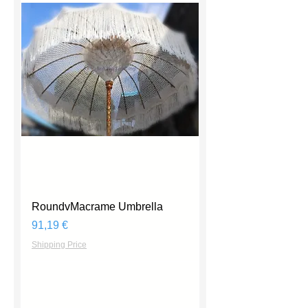
RoundvMacrame Umbrella
Prix
91,19 €
Shipping Price