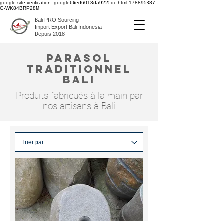
google-site-verification: google66ed6013da9225dc.html
178895387
G-WK84BRP28M
Bali PRO Sourcing
Import Export Bali Indonesia
Depuis 2018
parasol
traditionnel
bali
Produits fabriqués à la main par
nos artisans à Bali