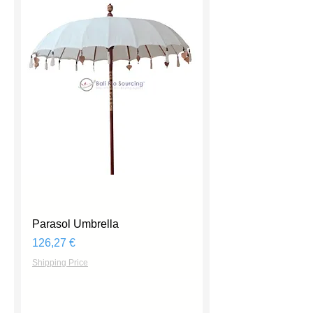
Parasol Umbrella
Prix
126,27 €
Shipping Price