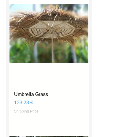
Umbrella Grass
Prix
133,28 €
Shipping Price