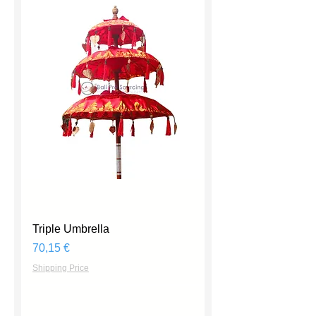
Triple Umbrella
Prix
70,15 €
Shipping Price