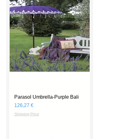
Parasol Umbrella-Purple Bali
Prix
126,27 €
Shipping Price