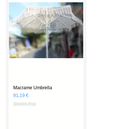
Macrame Umbrella
Prix
91,19 €
Shipping Price