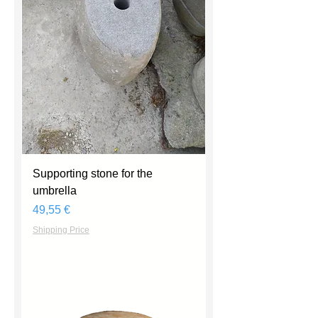
Supporting stone for the
umbrella
Prix
49,55 €
Shipping Price