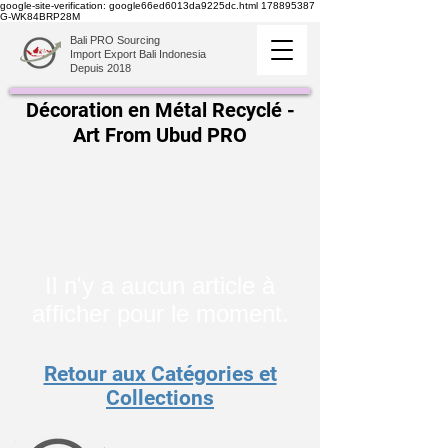
google-site-verification: google66ed6013da9225dc.html
178895387
G-WK84BRP28M
Bali PRO Sourcing
Import Export Bali Indonesia
Depuis 2018
Décoration en Métal Recyclé -
Art From Ubud PRO
Il n'y a aucun article à
afficher pour le moment.
Retour aux Catégories et
Collections