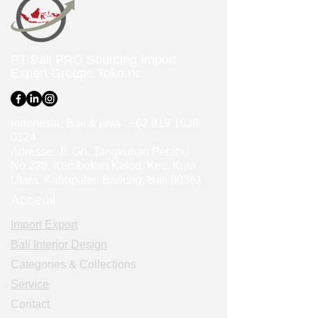
PT Bali PRO Sourcing Import
Export Groupe
Toko.nc
Indonesia, Bali & java :
+62 819 1638
0124
Adresse: Jl. Gn. Tangkuban Perahu
No.228, Kerobokan Kelod, Kec. Kuta
Utara, Kabupaten Badung, Bali 80361
Acceuil
Import Export
Bali Interior Design
Categories & Collections
Service
Contact