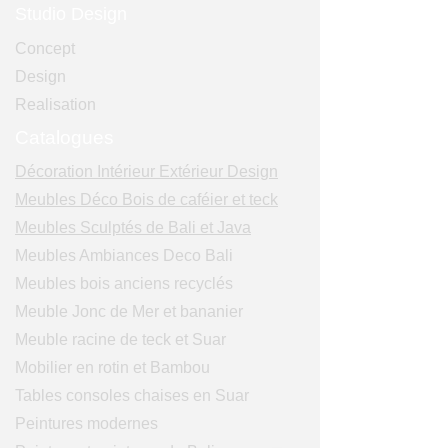
Studio Design
Concept
Design
Realisation
Catalogues
Décoration Intérieur Extérieur Design
Meubles Déco Bois de caféier et teck
Meubles Sculptés de Bali et Java
Meubles Ambiances Deco Bali
Meubles bois anciens recyclés
Meuble Jonc de Mer et bananier
Meuble racine de teck et Suar
Mobilier en rotin et Bambou
Tables consoles chaises en Suar
Peintures modernes