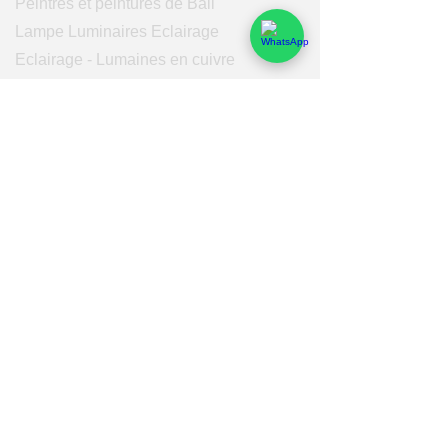
Peintres et peintures de Bali
Lampe Luminaires Eclairage
Eclairage - Lumaines en cuivre
Others
Services
Qui sommes-nous
Nos domaines de compétences
Fonctionnement
Logistique
Rémunérations & Services
Bali Pro Cargo
Fonctionnement
Achat
Production
qualité
Administratif