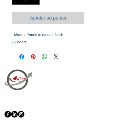
Ajouter au panier
- Made of wood in natural finish
- 2 doors
PT Bali PRO Sourcing Import
Export Groupe
Toko.nc
Indonesia, Bali & java :
+62 819 1638
0124