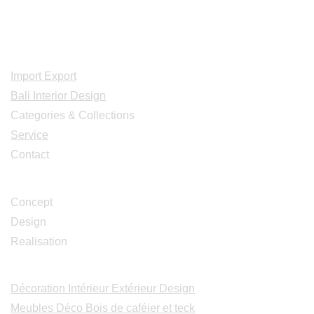
Adresse: Jl. Gn. Tangkuban Perahu
No.228, Kerobokan Kelod, Kec. Kuta
Utara, Kabupaten Badung, Bali 80361
Acceuil
Import Export
Bali Interior Design
Categories & Collections
Service
Contact
Studio Design
Concept
Design
Realisation
Catalogues
Décoration Intérieur Extérieur Design
Meubles Déco Bois de caféier et teck