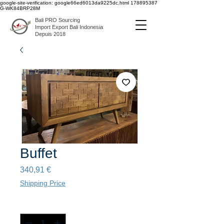
google-site-verification: google66ed6013da9225dc.html
178895387
G-WK84BRP28M
Bali PRO Sourcing
Import Export Bali Indonesia
Depuis 2018
Buffet
Prix
340,91 €
Shipping Price
Quantité
*