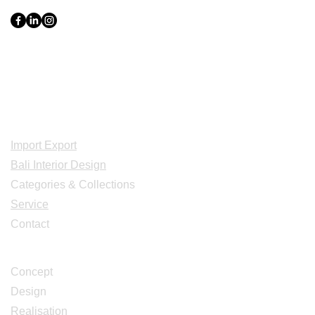
Indonesia, Bali & java :
+62 819 1638
0124
Adresse: Jl. Gn. Tangkuban Perahu
No.228, Kerobokan Kelod, Kec. Kuta
Utara, Kabupaten Badung, Bali 80361
Acceuil
Import Export
Bali Interior Design
Categories & Collections
Service
Contact
Studio Design
Concept
Design
Realisation