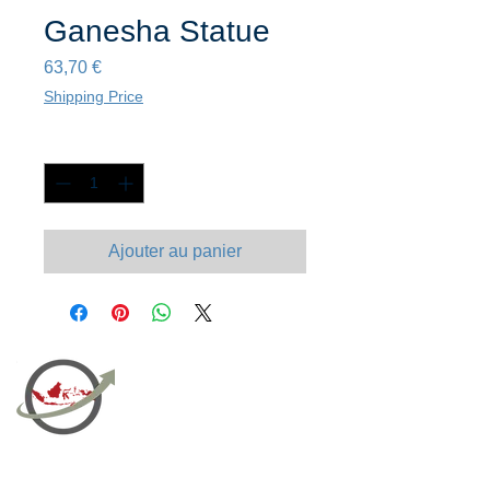
Ganesha Statue
Prix
63,70 €
Shipping Price
Quantité
*
Ajouter au panier
PT Bali PRO Sourcing Import
Export Groupe
Toko.nc