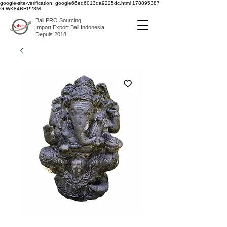
google-site-verification: google66ed6013da9225dc.html
178895387
G-WK84BRP28M
Bali PRO Sourcing
Import Export Bali Indonesia
Depuis 2018