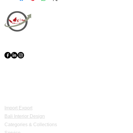
XL: 60 X 60 X 14 CM
XXL: 70 X 70 X 18 CM
XXXL: 80 X 80 X 23 CM
PT Bali PRO Sourcing Import
Export Groupe
Toko.nc
Indonesia, Bali & java :
+62 819 1638
0124
Adresse: Jl. Gn. Tangkuban Perahu
No.228, Kerobokan Kelod, Kec. Kuta
Utara, Kabupaten Badung, Bali 80361
Acceuil
Import Export
Bali Interior Design
Categories & Collections
Service