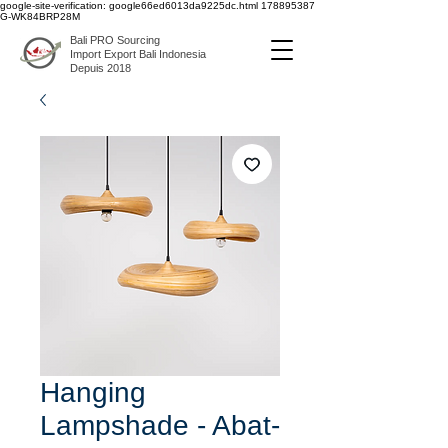
google-site-verification: google66ed6013da9225dc.html
178895387
G-WK84BRP28M
Bali PRO Sourcing
Import Export Bali Indonesia
Depuis 2018
Hanging
Lampshade - Abat-