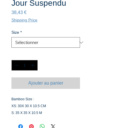
Jour Suspendu
Prix
38,43 €
Shipping Price
Size
*
Quantité
*
Ajouter au panier
Bamboo Size :
XS: 30X 30 X 10.5 CM
S: 35 X 35 X 10.5 M
M: 40 X 40 X 11 CM
L: 50 X 50 X 11 CM