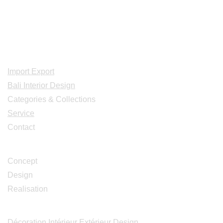
Indonesia, Bali & java :
+62 819 1638
0124
Adresse: Jl. Gn. Tangkuban Perahu
No.228, Kerobokan Kelod, Kec. Kuta
Utara, Kabupaten Badung, Bali 80361
Acceuil
Import Export
Bali Interior Design
Categories & Collections
Service
Contact
Studio Design
Concept
Design
Realisation
Catalogues
Décoration Intérieur Extérieur Design