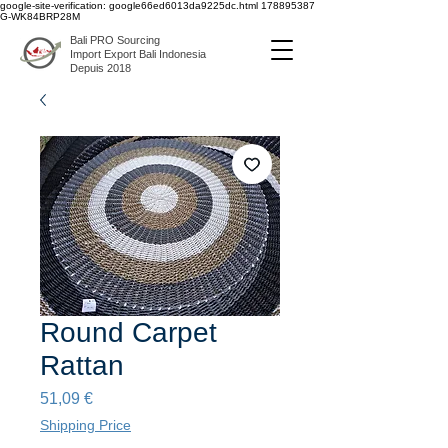
google-site-verification: google66ed6013da9225dc.html
178895387
G-WK84BRP28M
Bali PRO Sourcing
Import Export Bali Indonesia
Depuis 2018
Round Carpet
Rattan
Prix
51,09 €
Shipping Price