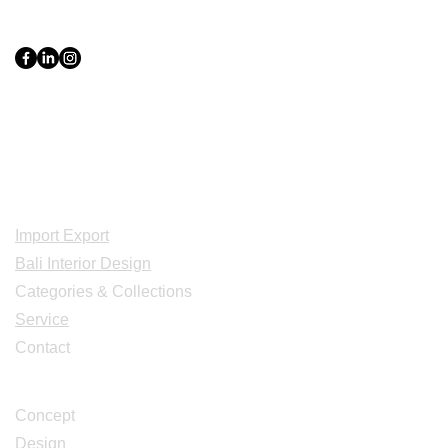
PT Bali PRO Sourcing Import
Export Groupe
Toko.nc
Indonesia, Bali & java :
+62 819 1638
0124
Adresse: Jl. Gn. Tangkuban Perahu
No.228, Kerobokan Kelod, Kec. Kuta
Utara, Kabupaten Badung, Bali 80361
Acceuil
Import Export
Bali Interior Design
Categories & Collections
Service
Contact
Studio Design
Concept
Design