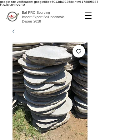
google-site-verification: google66ed6013da9225dc.html
178895387
G-WK84BRP28M
Bali PRO Sourcing
Import Export Bali Indonesia
Depuis 2018