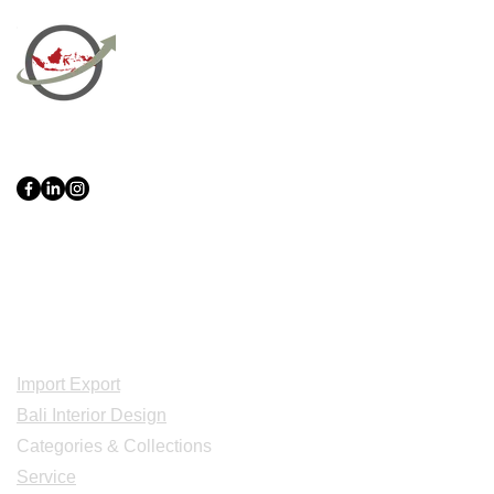
PT Bali PRO Sourcing Import
Export Groupe
Toko.nc
Indonesia, Bali & java :
+62 819 1638
0124
Adresse: Jl. Gn. Tangkuban Perahu
No.228, Kerobokan Kelod, Kec. Kuta
Utara, Kabupaten Badung, Bali 80361
Acceuil
Import Export
Bali Interior Design
Categories & Collections
Service