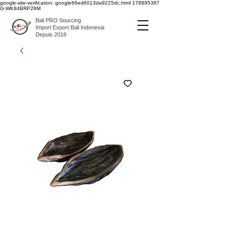
google-site-verification: google66ed6013da9225dc.html
178895387
G-WK84BRP28M
Bali PRO Sourcing
Import Export Bali Indonesia
Depuis 2018