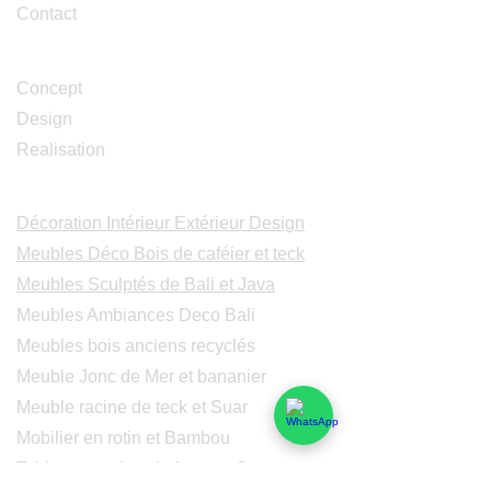
Contact
Studio Design
Concept
Design
Realisation
Catalogues
Décoration Intérieur Extérieur Design
Meubles Déco Bois de caféier et teck
Meubles Sculptés de Bali et Java
Meubles Ambiances Deco Bali
Meubles bois anciens recyclés
Meuble Jonc de Mer et bananier
Meuble racine de teck et Suar
Mobilier en rotin et Bambou
Tables consoles chaises en Suar