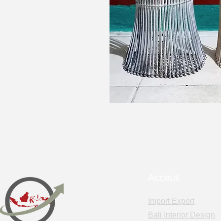
Acceuil
Import Export
Bali Interior Design