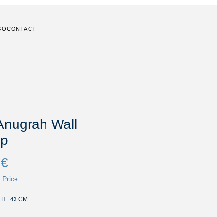
GO
CONTACT
Anugrah Wall
p
Prix
 €
 Price
 H : 43 CM