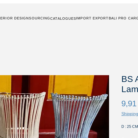
TERIOR DESIGN
SOURCING
IMPORT EXPORT
BALI PRO CAR
CATALOGUES
BS 
Lam
9,91
Shipping
D : 25 CM