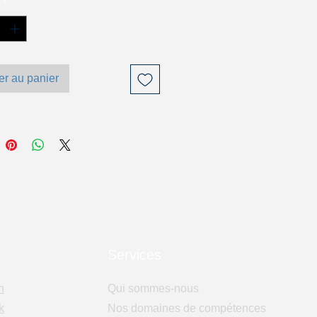
*
er au panier
Services
n
Qui sommes-nous
k
Nos domaines de compétences