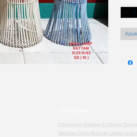
Quantité
Ajout
Catalogues
Décoration Intérieur Extérieur Desig
Meubles Déco Bois de caféier et tec