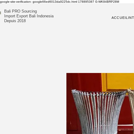
google-site-verification: google66ed6013da9225dc.html
178895387
G-WK84BRP28M
Bali PRO Sourcing
Import Export Bali Indonesia
ACCUEIL
IN
Depuis 2018