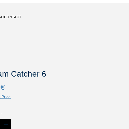
GO
CONTACT
am Catcher 6
Prix
 €
 Price
*