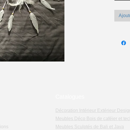
Ajout
Catalogues
Décoration Intérieur Extérieur Desig
Meubles Déco Bois de caféier et tec
ions
Meubles Sculptés de Bali et Java