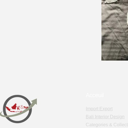
Acceuil
Import Export
Bali Interior Design
Categories & Collect