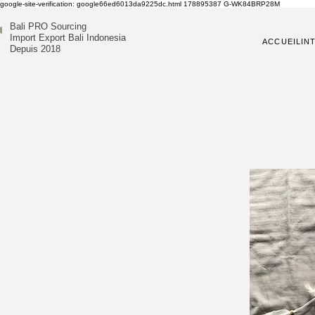
google-site-verification: google66ed6013da9225dc.html
178895387
G-WK84BRP28M
Bali PRO Sourcing
Import Export Bali Indonesia
ACCUEIL
IN
Depuis 2018