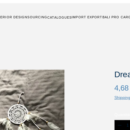
TERIOR DESIGN
SOURCING
IMPORT EXPORT
BALI PRO CAR
CATALOGUES
Dre
4,68
Shipping
Quantité