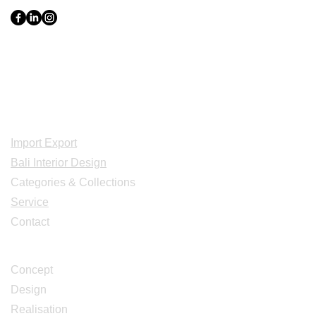
Indonesia, Bali & java :
+62 819 1638
0124
Adresse: Jl. Gn. Tangkuban Perahu
No.228, Kerobokan Kelod, Kec. Kuta
Utara, Kabupaten Badung, Bali 80361
Acceuil
Import Export
Bali Interior Design
Categories & Collections
Service
Contact
Studio Design
Concept
Design
Realisation