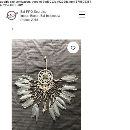
google-site-verification: google66ed6013da9225dc.html
178895387
G-WK84BRP28M
Bali PRO Sourcing
Import Export Bali Indonesia
Depuis 2018