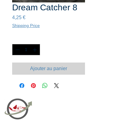
Dream Catcher 8
Prix
4,25 €
Shipping Price
Quantité
*
Ajouter au panier
PT Bali PRO Sourcing Import
Export Groupe
Toko.nc