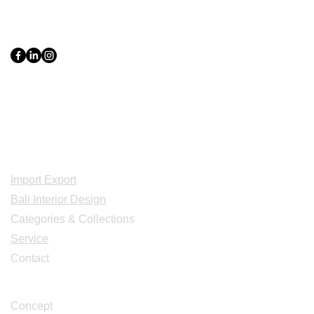
PT Bali PRO Sourcing Import
Export Groupe
Toko.nc
Indonesia, Bali & java :
+62 819 1638
0124
Adresse: Jl. Gn. Tangkuban Perahu
No.228, Kerobokan Kelod, Kec. Kuta
Utara, Kabupaten Badung, Bali 80361
Acceuil
Import Export
Bali Interior Design
Categories & Collections
Service
Contact
Studio Design
Concept