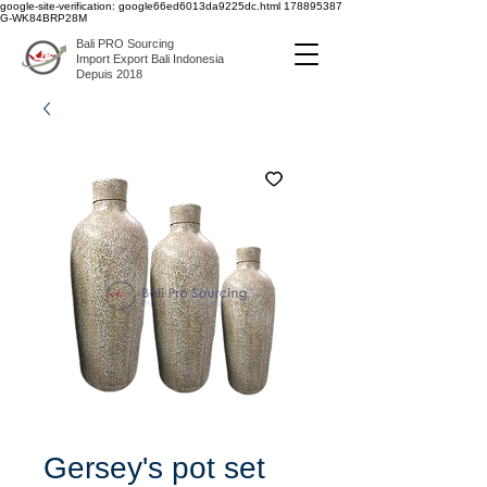
google-site-verification: google66ed6013da9225dc.html
178895387
G-WK84BRP28M
Bali PRO Sourcing
Import Export Bali Indonesia
Depuis 2018
Gersey's pot set