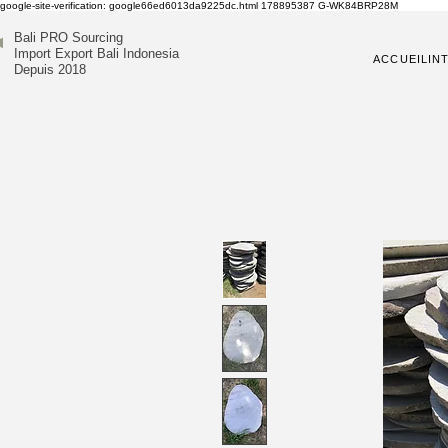
google-site-verification: google66ed6013da9225dc.html
178895387
G-WK84BRP28M
Bali PRO Sourcing
Import Export Bali Indonesia
ACCUEIL
IN
Depuis 2018