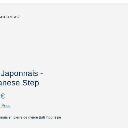
GO
CONTACT
 Japonnais -
anese Step
Prix
 €
 Price
nais en pierre de rivière Bali Indonésie