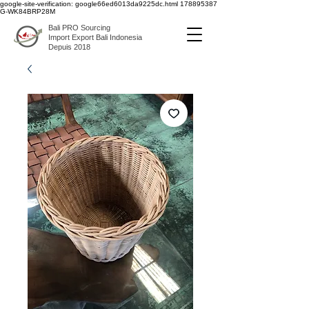
google-site-verification: google66ed6013da9225dc.html
178895387
G-WK84BRP28M
Bali PRO Sourcing
Import Export Bali Indonesia
Depuis 2018