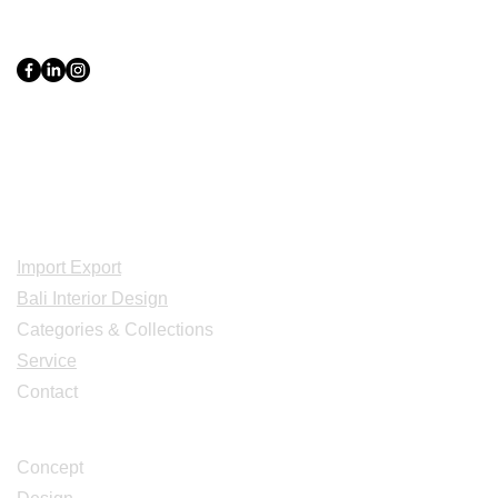
PT Bali PRO Sourcing Import
Export Groupe
Toko.nc
Indonesia, Bali & java :
+62 819 1638
0124
Adresse: Jl. Gn. Tangkuban Perahu
No.228, Kerobokan Kelod, Kec. Kuta
Utara, Kabupaten Badung, Bali 80361
Acceuil
Import Export
Bali Interior Design
Categories & Collections
Service
Contact
Studio Design
Concept