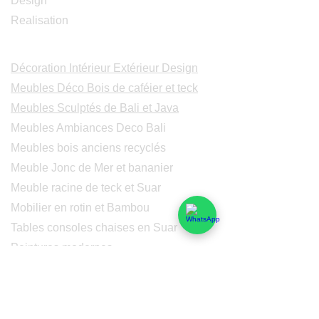
Design
Realisation
Catalogues
Décoration Intérieur Extérieur Design
Meubles Déco Bois de caféier et teck
Meubles Sculptés de Bali et Java
Meubles Ambiances Deco Bali
Meubles bois anciens recyclés
Meuble Jonc de Mer et bananier
Meuble racine de teck et Suar
Mobilier en rotin et Bambou
Tables consoles chaises en Suar
Peintures modernes
Peintres et peintures de Bali
Lampe Luminaires Eclairage
Eclairage - Lumaines en cuivre