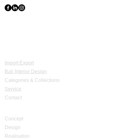
Indonesia, Bali & java :
+62 819 1638
0124
Adresse: Jl. Gn. Tangkuban Perahu
No.228, Kerobokan Kelod, Kec. Kuta
Utara, Kabupaten Badung, Bali 80361
Acceuil
Import Export
Bali Interior Design
Categories & Collections
Service
Contact
Studio Design
Concept
Design
Realisation