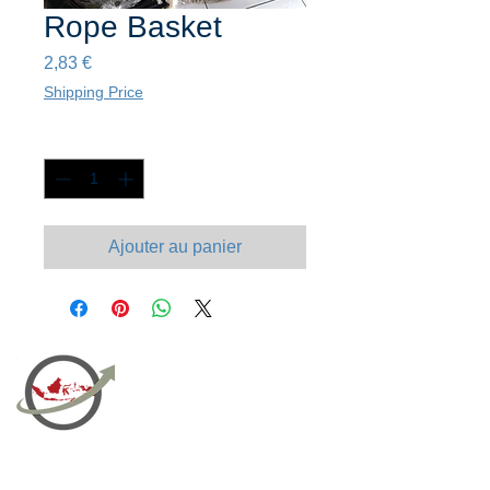
Rope Basket
Prix
2,83 €
Shipping Price
Quantité
*
Ajouter au panier
PT Bali PRO Sourcing Import
Export Groupe
Toko.nc