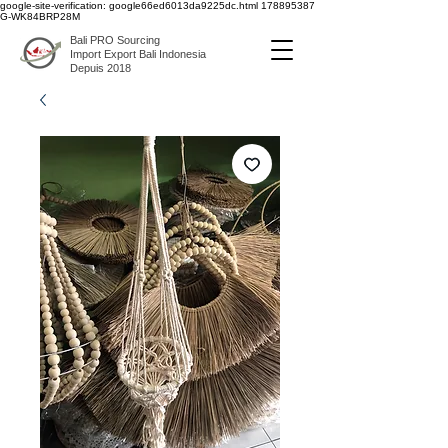
google-site-verification: google66ed6013da9225dc.html
178895387
G-WK84BRP28M
Bali PRO Sourcing
Import Export Bali Indonesia
Depuis 2018