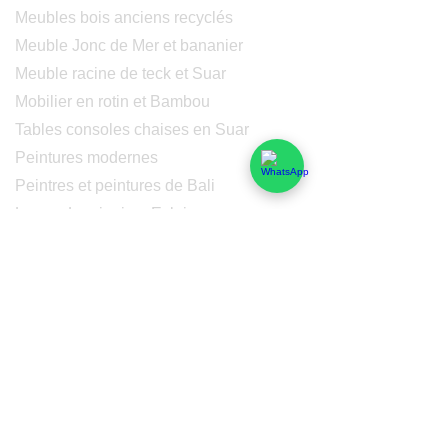
Meubles bois anciens recyclés
Meuble Jonc de Mer et bananier
Meuble racine de teck et Suar
Mobilier en rotin et Bambou
Tables consoles chaises en Suar
Peintures modernes
Peintres et peintures de Bali
Lampe Luminaires Eclairage
Eclairage - Lumaines en cuivre
Others
Services
Qui sommes-nous
Nos domaines de compétences
Fonctionnement
Logistique