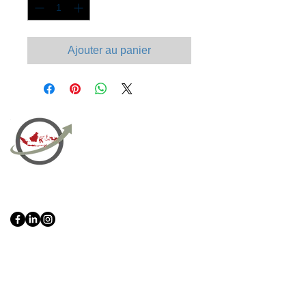
Ajouter au panier
PT Bali PRO Sourcing Import
Export Groupe
Toko.nc
Indonesia, Bali & java :
+62 819 1638
0124
Adresse: Jl. Gn. Tangkuban Perahu
No.228, Kerobokan Kelod, Kec. Kuta
Utara, Kabupaten Badung, Bali 80361