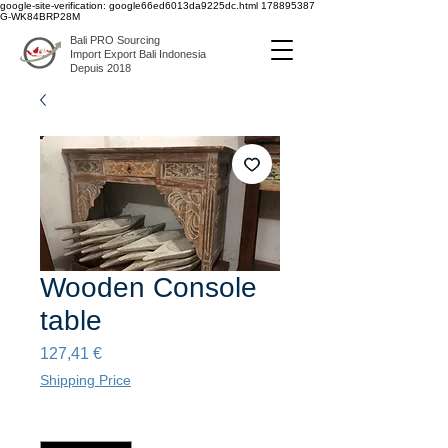
google-site-verification: google66ed6013da9225dc.html
178895387
G-WK84BRP28M
Bali PRO Sourcing
Import Export Bali Indonesia
Depuis 2018
Wooden Console
table
Prix
127,41 €
Shipping Price
Quantité
*