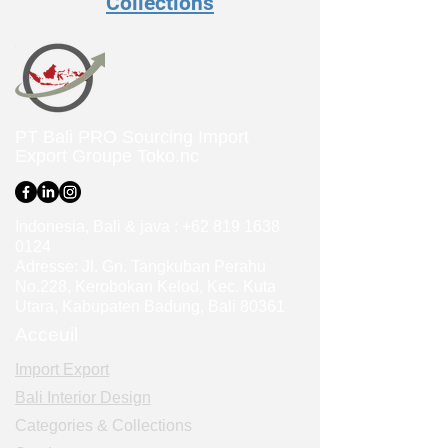
Collections
PT Bali PRO Sourcing Import
Export Groupe
Toko.nc
Indonesia, Bali & java :
+62 819 1638
0124
Adresse: Jl. Gn. Tangkuban Perahu
No.228, Kerobokan Kelod, Kec. Kuta
Utara, Kabupaten Badung, Bali 80361
Acceuil
Import Export
Bali Interior Design
Categories & Collections