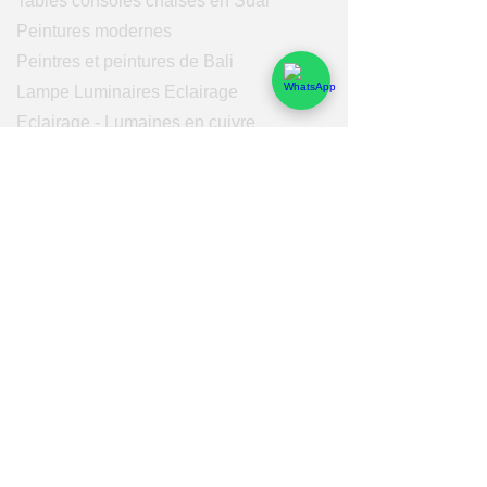
Tables consoles chaises en Suar
Peintures modernes
Peintres et peintures de Bali
Lampe Luminaires Eclairage
Eclairage - Lumaines en cuivre
Others
Services
Qui sommes-nous
Nos domaines de compétences
Fonctionnement
Logistique
Rémunérations & Services
Bali Pro Cargo
Fonctionnement
Achat
Production