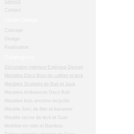
Service
Contact
Studio Design
Concept
Design
Realisation
Catalogues
Décoration Intérieur Extérieur Design
Meubles Déco Bois de caféier et teck
Meubles Sculptés de Bali et Java
Meubles Ambiances Deco Bali
Meubles bois anciens recyclés
Meuble Jonc de Mer et bananier
Meuble racine de teck et Suar
Mobilier en rotin et Bambou