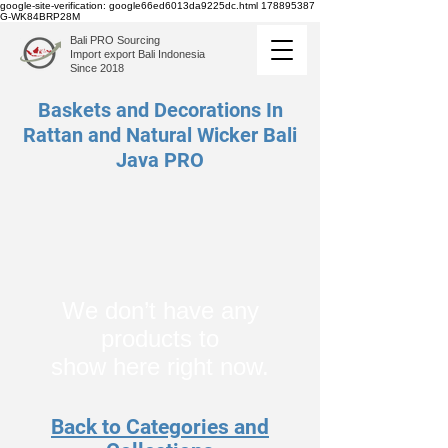
google-site-verification: google66ed6013da9225dc.html
178895387
G-WK84BRP28M
Bali PRO Sourcing
Import export Bali Indonesia
Since 2018
Baskets and Decorations In
Rattan and Natural Wicker Bali
Java PRO
We don’t have any
products to
show here right now.
Back to Categories and