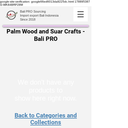
google-site-verification: google66ed6013da9225dc.html
178895387
G-WK84BRP28M
Bali PRO Sourcing
Import export Bali Indonesia
Since 2018
Palm Wood and Suar Crafts -
Bali PRO
We don’t have any
products to
show here right now.
Back to Categories and
Collections