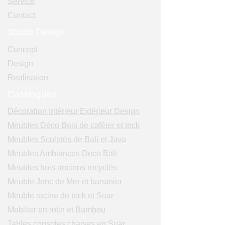
Service
Contact
Studio Design
Concept
Design
Realisation
Catalogues
Décoration Intérieur Extérieur Design
Meubles Déco Bois de caféier et teck
Meubles Sculptés de Bali et Java
Meubles Ambiances Deco Bali
Meubles bois anciens recyclés
Meuble Jonc de Mer et bananier
Meuble racine de teck et Suar
Mobilier en rotin et Bambou
Tables consoles chaises en Suar