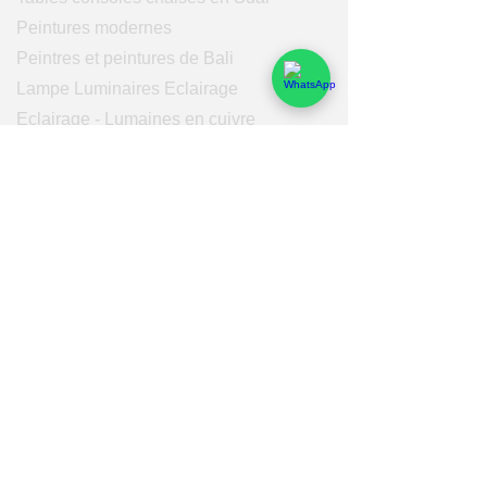
Peintures modernes
Peintres et peintures de Bali
Lampe Luminaires Eclairage
Eclairage - Lumaines en cuivre
Others
Services
Qui sommes-nous
Nos domaines de compétences
Fonctionnement
Logistique
Rémunérations & Services
Bali Pro Cargo
Fonctionnement
Achat
Production