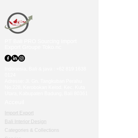
PT Bali PRO Sourcing Import
Export Groupe
Toko.nc
Indonesia, Bali & java :
+62 819 1638
0124
Adresse: Jl. Gn. Tangkuban Perahu
No.228, Kerobokan Kelod, Kec. Kuta
Utara, Kabupaten Badung, Bali 80361
Acceuil
Import Export
Bali Interior Design
Categories & Collections