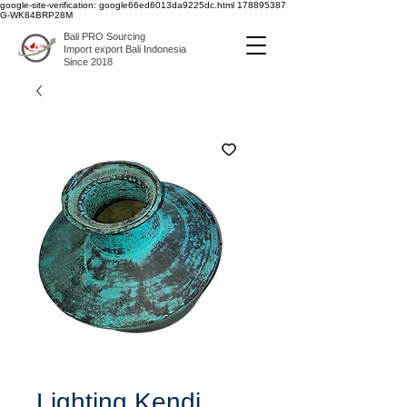
google-site-verification: google66ed6013da9225dc.html
178895387
G-WK84BRP28M
Bali PRO Sourcing
Import export Bali Indonesia
Since 2018
Lighting Kendi