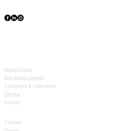
PT Bali PRO Sourcing Import
Export Groupe
Toko.nc
Indonesia, Bali & java :
+62 819 1638
0124
Adresse: Jl. Gn. Tangkuban Perahu
No.228, Kerobokan Kelod, Kec. Kuta
Utara, Kabupaten Badung, Bali 80361
Acceuil
Import Export
Bali Interior Design
Categories & Collections
Service
Contact
Studio Design
Concept
Design