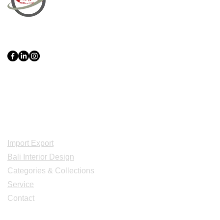
PT Bali PRO Sourcing Import
Export Groupe
Toko.nc
Indonesia, Bali & java :
+62 819 1638
0124
Adresse: Jl. Gn. Tangkuban Perahu
No.228, Kerobokan Kelod, Kec. Kuta
Utara, Kabupaten Badung, Bali 80361
Acceuil
Import Export
Bali Interior Design
Categories & Collections
Service
Contact
Studio Design