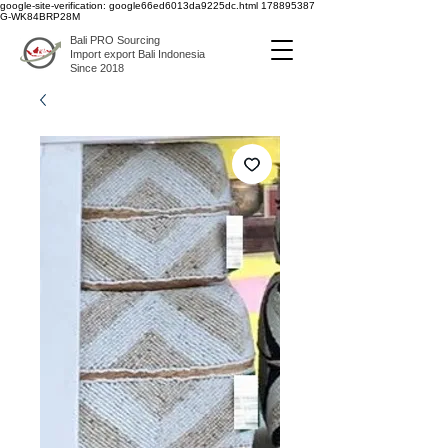
google-site-verification: google66ed6013da9225dc.html
178895387
G-WK84BRP28M
Bali PRO Sourcing
Import export Bali Indonesia
Since 2018