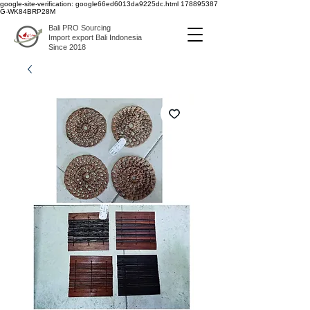
google-site-verification: google66ed6013da9225dc.html
178895387
G-WK84BRP28M
Bali PRO Sourcing
Import export Bali Indonesia
Since 2018