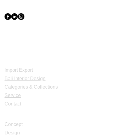
PT Bali PRO Sourcing Import
Export Groupe
Toko.nc
Indonesia, Bali & java :
+62 819 1638
0124
Adresse: Jl. Gn. Tangkuban Perahu
No.228, Kerobokan Kelod, Kec. Kuta
Utara, Kabupaten Badung, Bali 80361
Acceuil
Import Export
Bali Interior Design
Categories & Collections
Service
Contact
Studio Design
Concept
Design