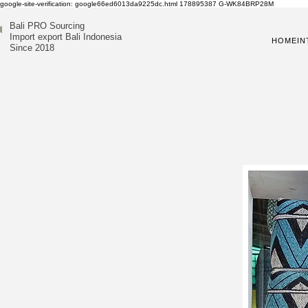
google-site-verification: google66ed6013da9225dc.html
178895387
G-WK84BRP28M
Bali PRO Sourcing
Import export Bali Indonesia
HOME
IN
Since 2018