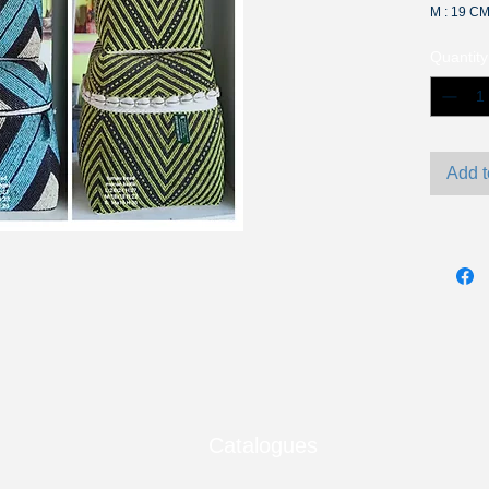
M : 19 C
S : 16 C
Quantity
Add t
Catalogues