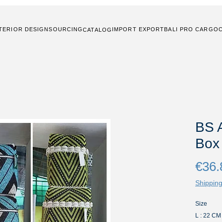
TERIOR DESIGN
SOURCING
IMPORT EXPORT
BALI PRO CARGO
CATALOG
BS 
Box
€36.
Shipping
Size
L : 22 C