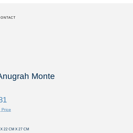
CONTACT
Anugrah Monte
Price
81
 Price
M X 22 CM X 27 CM