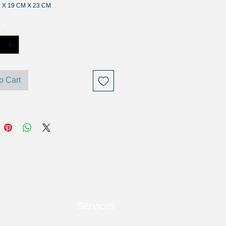
M X 19 CM X 23 CM
M X 16 CM X 20 CM
*
o Cart
Services