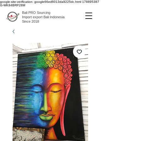
google-site-verification: google66ed6013da9225dc.html
178895387
G-WK84BRP28M
Bali PRO Sourcing
Import export Bali Indonesia
Since 2018