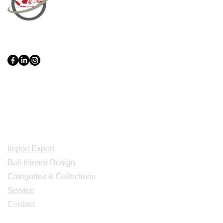
PT Bali PRO Sourcing Import
Export Groupe
Toko.nc
Indonesia, Bali & java :
+62 819 1638
0124
Adresse: Jl. Gn. Tangkuban Perahu
No.228, Kerobokan Kelod, Kec. Kuta
Utara, Kabupaten Badung, Bali 80361
Acceuil
Import Export
Bali Interior Design
Categories & Collections
Service
Contact
Studio Design