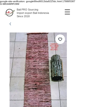
google-site-verification: google66ed6013da9225dc.html
178895387
G-WK84BRP28M
Bali PRO Sourcing
Import export Bali Indonesia
Since 2018