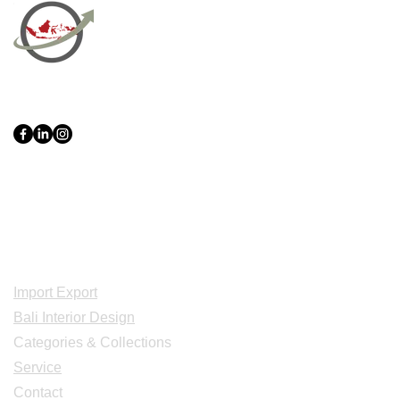
PT Bali PRO Sourcing Import
Export Groupe
Toko.nc
Indonesia, Bali & java :
+62 819 1638
0124
Adresse: Jl. Gn. Tangkuban Perahu
No.228, Kerobokan Kelod, Kec. Kuta
Utara, Kabupaten Badung, Bali 80361
Acceuil
Import Export
Bali Interior Design
Categories & Collections
Service
Contact