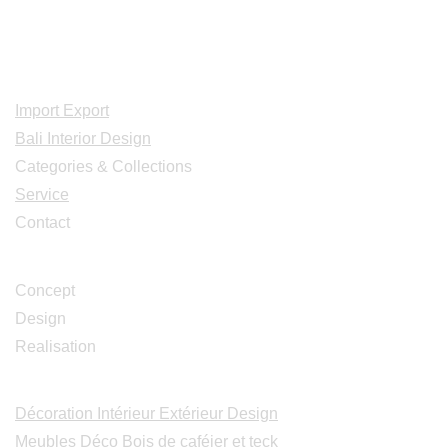
Adresse: Jl. Gn. Tangkuban Perahu
No.228, Kerobokan Kelod, Kec. Kuta
Utara, Kabupaten Badung, Bali 80361
Acceuil
Import Export
Bali Interior Design
Categories & Collections
Service
Contact
Studio Design
Concept
Design
Realisation
Catalogues
Décoration Intérieur Extérieur Design
Meubles Déco Bois de caféier et teck