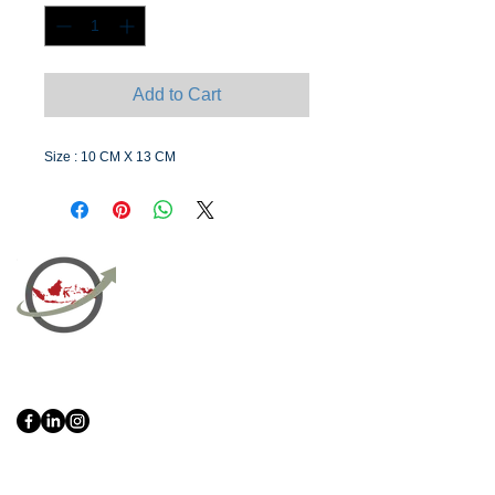
Add to Cart
Size : 10 CM X 13 CM
PT Bali PRO Sourcing Import
Export Groupe
Toko.nc
Indonesia, Bali & java :
+62 819 1638
0124