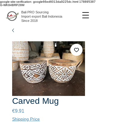
google-site-verification: google66ed6013da9225dc.html
178895387
G-WK84BRP28M
Bali PRO Sourcing
Import export Bali Indonesia
Since 2018
Carved Mug
Price
€9.91
Shipping Price
Quantity
*