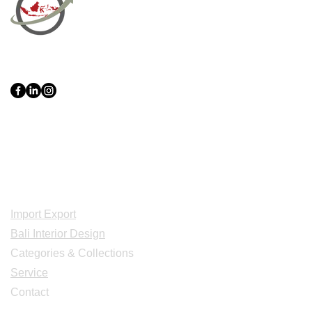
PT Bali PRO Sourcing Import
Export Groupe
Toko.nc
Indonesia, Bali & java :
+62 819 1638
0124
Adresse: Jl. Gn. Tangkuban Perahu
No.228, Kerobokan Kelod, Kec. Kuta
Utara, Kabupaten Badung, Bali 80361
Acceuil
Import Export
Bali Interior Design
Categories & Collections
Service
Contact