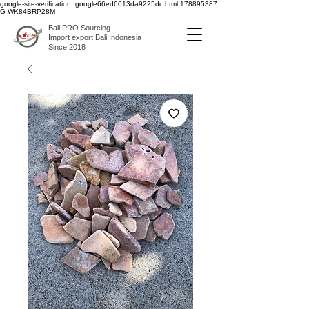
google-site-verification: google66ed6013da9225dc.html
178895387
G-WK84BRP28M
Bali PRO Sourcing
Import export Bali Indonesia
Since 2018