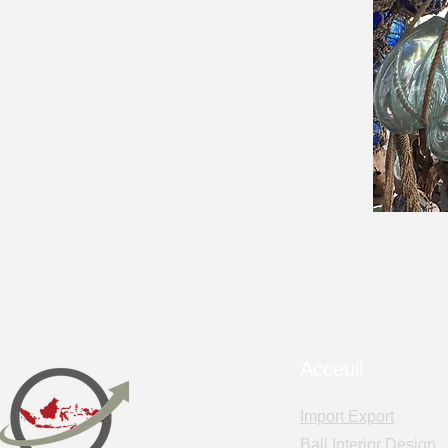
Acceuil
Import Export
Bali Interior Design