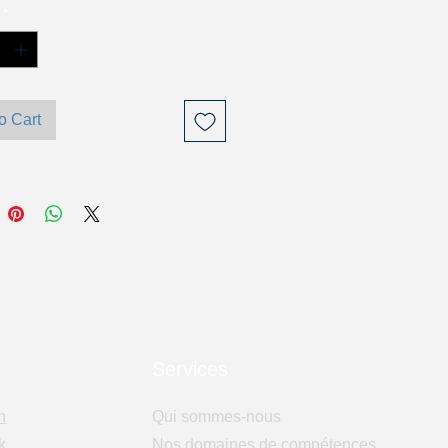
*
o Cart
Services
n
Qui sommes-nous
k
Nos domaines de compétences