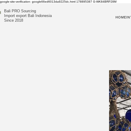
google-site-verification: google66ed6013da9225dc.html
178895387
G-WK84BRP28M
Bali PRO Sourcing
Import export Bali Indonesia
HOME
IN
Since 2018