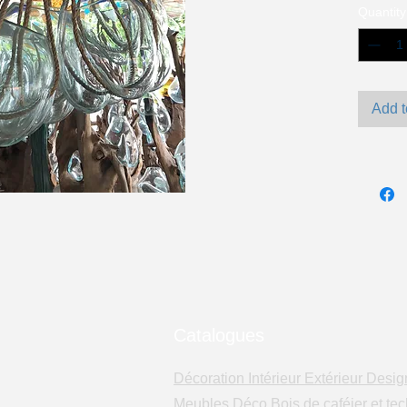
Quantity
Add t
Catalogues
Décoration Intérieur Extérieur Desig
Meubles Déco Bois de caféier et tec