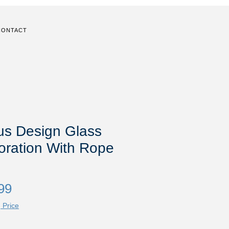
CONTACT
us Design Glass
oration With Rope
Price
99
 Price