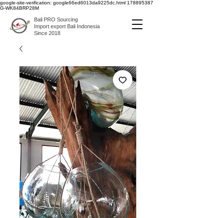
google-site-verification: google66ed6013da9225dc.html
178895387
G-WK84BRP28M
Bali PRO Sourcing
Import export Bali Indonesia
Since 2018