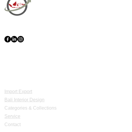
PT Bali PRO Sourcing Import
Export Groupe
Toko.nc
Indonesia, Bali & java :
+62 819 1638
0124
Adresse: Jl. Gn. Tangkuban Perahu
No.228, Kerobokan Kelod, Kec. Kuta
Utara, Kabupaten Badung, Bali 80361
Acceuil
Import Export
Bali Interior Design
Categories & Collections
Service
Contact