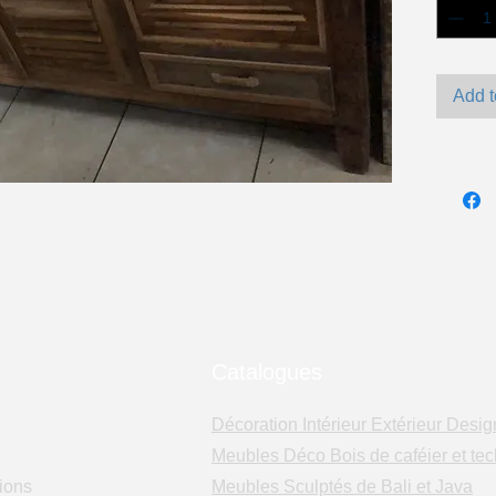
Add t
Catalogues
Décoration Intérieur Extérieur Desig
Meubles Déco Bois de caféier et tec
ions
Meubles Sculptés de Bali et Java