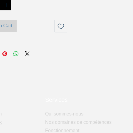
o Cart
Services
n
Qui sommes-nous
k
Nos domaines de compétences
Fonctionnement