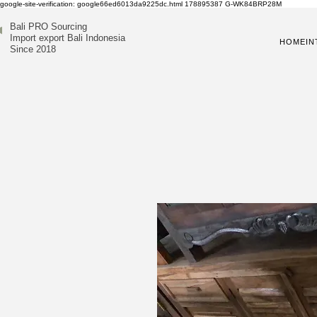
google-site-verification: google66ed6013da9225dc.html
178895387
G-WK84BRP28M
Bali PRO Sourcing
Import export Bali Indonesia
HOME
IN
Since 2018