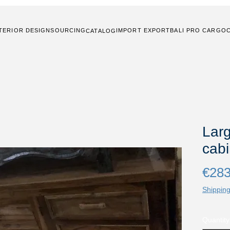
TERIOR DESIGN
SOURCING
IMPORT EXPORT
BALI PRO CARGO
CATALOG
Lar
cabi
€283
Shipping
Quantity