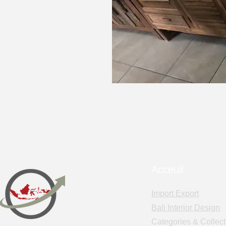
Acceuil
Import Export
Bali Interior Design
Categories & Collect