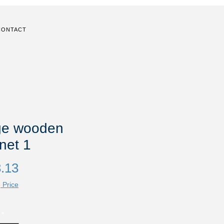
CONTACT
ge wooden
net 1
Price
.13
 Price
*