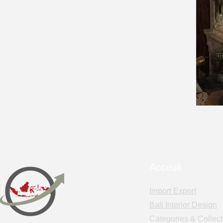
Acceuil
Import Export
Bali Interior Design
Categories & Collect