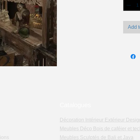
Add t
Catalogues
Décoration Intérieur Extérieur Desig
Meubles Déco Bois de caféier et tec
ions
Meubles Sculptés de Bali et Java