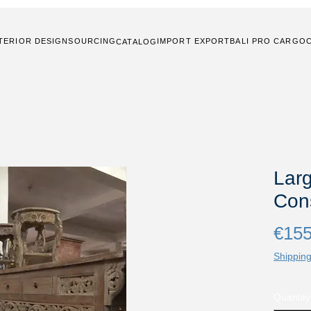
TERIOR DESIGN
SOURCING
IMPORT EXPORT
BALI PRO CARGO
CATALOG
Lar
Con
€155
Shipping
Quantity