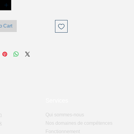
o Cart
Services
n
Qui sommes-nous
k
Nos domaines de compétences
Fonctionnement