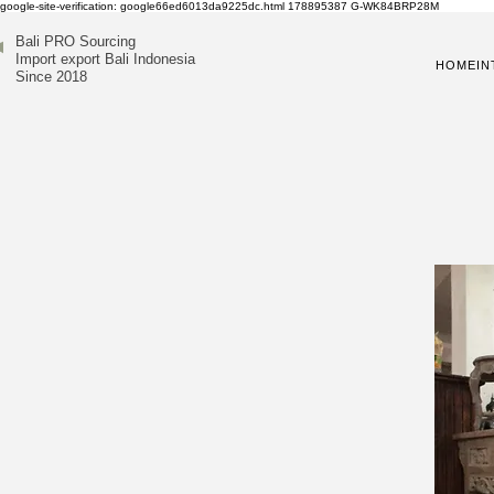
google-site-verification: google66ed6013da9225dc.html
178895387
G-WK84BRP28M
Bali PRO Sourcing
Import export Bali Indonesia
HOME
IN
Since 2018