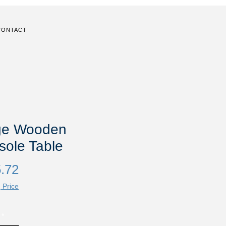
CONTACT
ge Wooden
sole Table
Price
.72
 Price
*