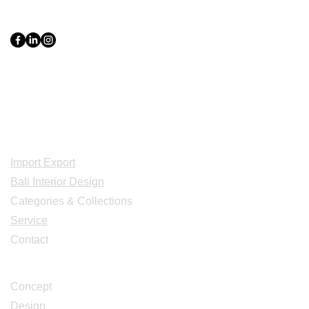
PT Bali PRO Sourcing Import
Export Groupe
Toko.nc
Indonesia, Bali & java :
+62 819 1638
0124
Adresse: Jl. Gn. Tangkuban Perahu
No.228, Kerobokan Kelod, Kec. Kuta
Utara, Kabupaten Badung, Bali 80361
Acceuil
Import Export
Bali Interior Design
Categories & Collections
Service
Contact
Studio Design
Concept
Design