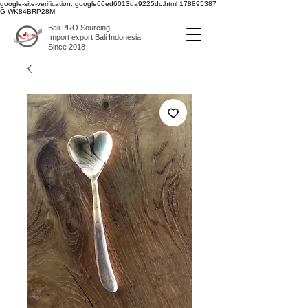
google-site-verification: google66ed6013da9225dc.html
178895387
G-WK84BRP28M
Bali PRO Sourcing
Import export Bali Indonesia
Since 2018