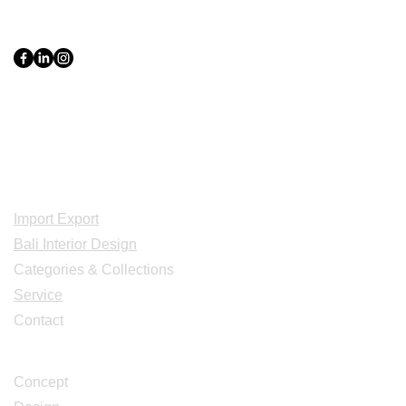
PT Bali PRO Sourcing Import
Export Groupe
Toko.nc
Indonesia, Bali & java :
+62 819 1638
0124
Adresse: Jl. Gn. Tangkuban Perahu
No.228, Kerobokan Kelod, Kec. Kuta
Utara, Kabupaten Badung, Bali 80361
Acceuil
Import Export
Bali Interior Design
Categories & Collections
Service
Contact
Studio Design
Concept