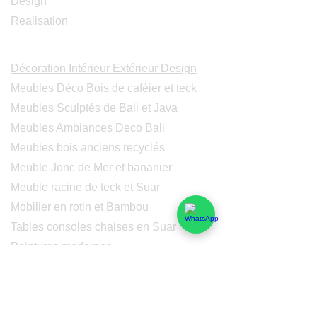
Design
Realisation
Catalogues
Décoration Intérieur Extérieur Design
Meubles Déco Bois de caféier et teck
Meubles Sculptés de Bali et Java
Meubles Ambiances Deco Bali
Meubles bois anciens recyclés
Meuble Jonc de Mer et bananier
Meuble racine de teck et Suar
Mobilier en rotin et Bambou
Tables consoles chaises en Suar
Peintures modernes
Peintres et peintures de Bali
Lampe Luminaires Eclairage
Eclairage - Lumaines en cuivre