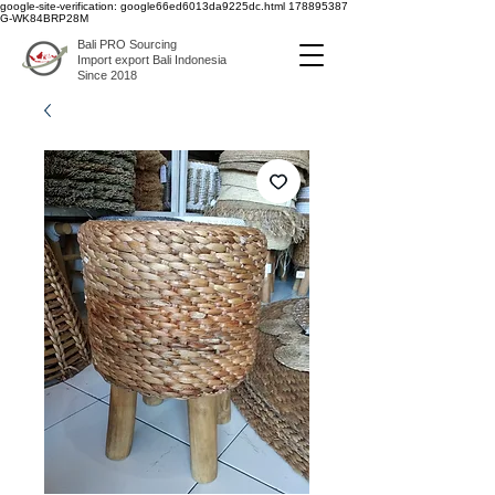
google-site-verification: google66ed6013da9225dc.html
178895387
G-WK84BRP28M
Bali PRO Sourcing
Import export Bali Indonesia
Since 2018