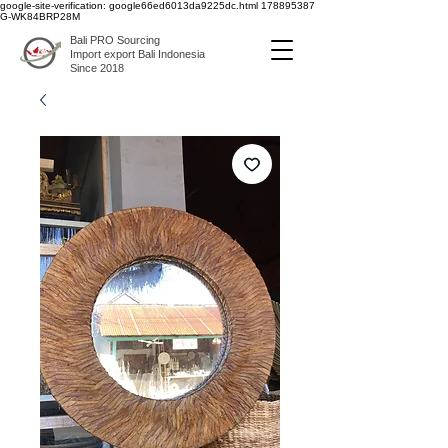
google-site-verification: google66ed6013da9225dc.html
178895387
G-WK84BRP28M
Bali PRO Sourcing
Import export Bali Indonesia
Since 2018