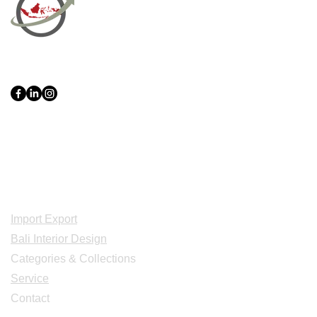
PT Bali PRO Sourcing Import
Export Groupe
Toko.nc
Indonesia, Bali & java :
+62 819 1638
0124
Adresse: Jl. Gn. Tangkuban Perahu
No.228, Kerobokan Kelod, Kec. Kuta
Utara, Kabupaten Badung, Bali 80361
Acceuil
Import Export
Bali Interior Design
Categories & Collections
Service
Contact