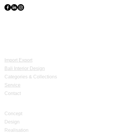
Indonesia, Bali & java :
+62 819 1638
0124
Adresse: Jl. Gn. Tangkuban Perahu
No.228, Kerobokan Kelod, Kec. Kuta
Utara, Kabupaten Badung, Bali 80361
Acceuil
Import Export
Bali Interior Design
Categories & Collections
Service
Contact
Studio Design
Concept
Design
Realisation