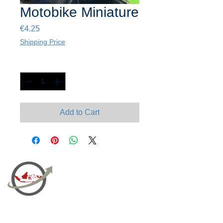
Motobike Miniature
Price
€4.25
Shipping Price
Quantity
*
Add to Cart
PT Bali PRO Sourcing Import
Export Groupe
Toko.nc