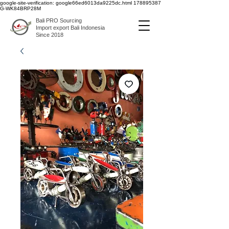
google-site-verification: google66ed6013da9225dc.html
178895387
G-WK84BRP28M
Bali PRO Sourcing
Import export Bali Indonesia
Since 2018