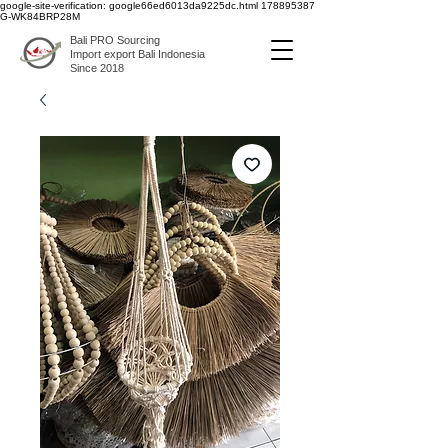
google-site-verification: google66ed6013da9225dc.html
178895387
G-WK84BRP28M
Bali PRO Sourcing
Import export Bali Indonesia
Since 2018