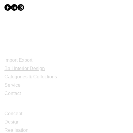
Indonesia, Bali & java :
+62 819 1638
0124
Adresse: Jl. Gn. Tangkuban Perahu
No.228, Kerobokan Kelod, Kec. Kuta
Utara, Kabupaten Badung, Bali 80361
Acceuil
Import Export
Bali Interior Design
Categories & Collections
Service
Contact
Studio Design
Concept
Design
Realisation