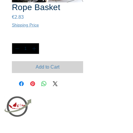
Rope Basket
Price
€2.83
Shipping Price
Quantity
*
Add to Cart
PT Bali PRO Sourcing Import
Export Groupe
Toko.nc