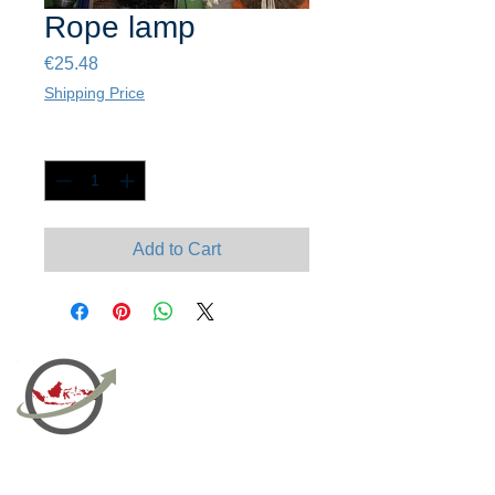
Rope lamp
Price
€25.48
Shipping Price
Quantity
*
Add to Cart
PT Bali PRO Sourcing Import
Export Groupe
Toko.nc