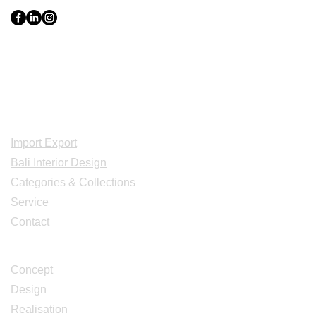
Indonesia, Bali & java :
+62 819 1638
0124
Adresse: Jl. Gn. Tangkuban Perahu
No.228, Kerobokan Kelod, Kec. Kuta
Utara, Kabupaten Badung, Bali 80361
Acceuil
Import Export
Bali Interior Design
Categories & Collections
Service
Contact
Studio Design
Concept
Design
Realisation