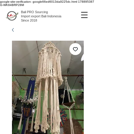
google-site-verification: google66ed6013da9225dc.html
178895387
G-WK84BRP28M
Bali PRO Sourcing
Import export Bali Indonesia
Since 2018