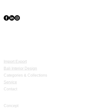
PT Bali PRO Sourcing Import
Export Groupe
Toko.nc
Indonesia, Bali & java :
+62 819 1638
0124
Adresse: Jl. Gn. Tangkuban Perahu
No.228, Kerobokan Kelod, Kec. Kuta
Utara, Kabupaten Badung, Bali 80361
Acceuil
Import Export
Bali Interior Design
Categories & Collections
Service
Contact
Studio Design
Concept