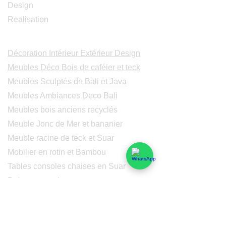
Design
Realisation
Catalogues
Décoration Intérieur Extérieur Design
Meubles Déco Bois de caféier et teck
Meubles Sculptés de Bali et Java
Meubles Ambiances Deco Bali
Meubles bois anciens recyclés
Meuble Jonc de Mer et bananier
Meuble racine de teck et Suar
Mobilier en rotin et Bambou
Tables consoles chaises en Suar
Peintures modernes
Peintres et peintures de Bali
Lampe Luminaires Eclairage
Eclairage - Lumaines en cuivre