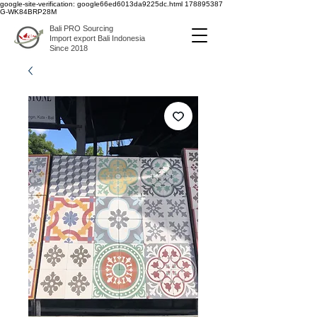
google-site-verification: google66ed6013da9225dc.html
178895387
G-WK84BRP28M
Bali PRO Sourcing
Import export Bali Indonesia
Since 2018