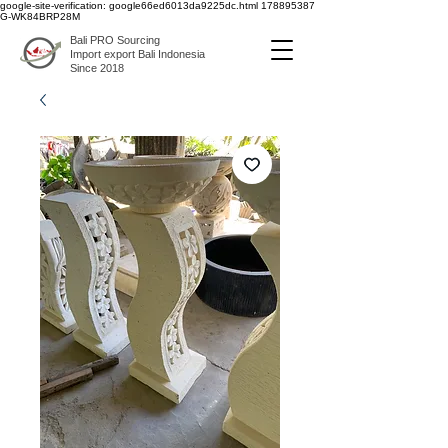
google-site-verification: google66ed6013da9225dc.html
178895387
G-WK84BRP28M
Bali PRO Sourcing
Import export Bali Indonesia
Since 2018