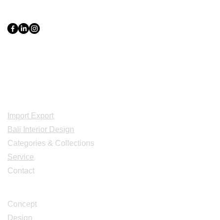
PT Bali PRO Sourcing Import
Export Groupe
Toko.nc
Indonesia, Bali & java :
+62 819 1638
0124
Adresse: Jl. Gn. Tangkuban Perahu
No.228, Kerobokan Kelod, Kec. Kuta
Utara, Kabupaten Badung, Bali 80361
Acceuil
Import Export
Bali Interior Design
Categories & Collections
Service
Contact
Studio Design
Concept
Design