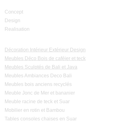
Studio Design
Concept
Design
Realisation
Catalogues
Décoration Intérieur Extérieur Design
Meubles Déco Bois de caféier et teck
Meubles Sculptés de Bali et Java
Meubles Ambiances Deco Bali
Meubles bois anciens recyclés
Meuble Jonc de Mer et bananier
Meuble racine de teck et Suar
Mobilier en rotin et Bambou
Tables consoles chaises en Suar
Peintures modernes
Peintres et peintures de Bali