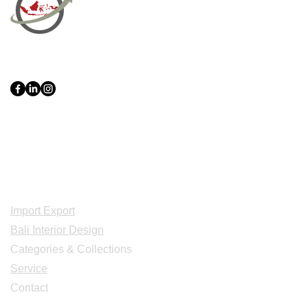
PT Bali PRO Sourcing Import
Export Groupe
Toko.nc
Indonesia, Bali & java :
+62 819 1638
0124
Adresse: Jl. Gn. Tangkuban Perahu
No.228, Kerobokan Kelod, Kec. Kuta
Utara, Kabupaten Badung, Bali 80361
Acceuil
Import Export
Bali Interior Design
Categories & Collections
Service
Contact