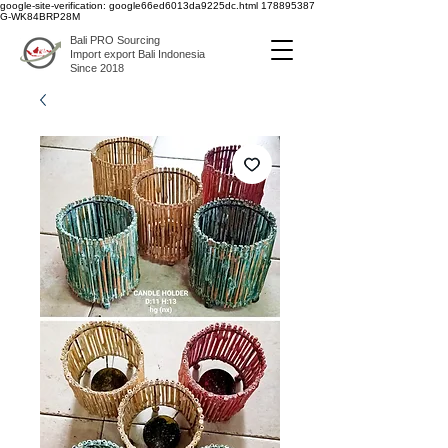
google-site-verification: google66ed6013da9225dc.html
178895387
G-WK84BRP28M
Bali PRO Sourcing
Import export Bali Indonesia
Since 2018