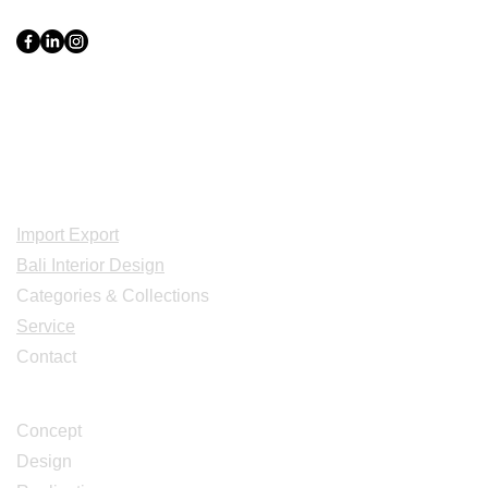
Export Groupe
Toko.nc
Indonesia, Bali & java :
+62 819 1638
0124
Adresse: Jl. Gn. Tangkuban Perahu
No.228, Kerobokan Kelod, Kec. Kuta
Utara, Kabupaten Badung, Bali 80361
Acceuil
Import Export
Bali Interior Design
Categories & Collections
Service
Contact
Studio Design
Concept
Design