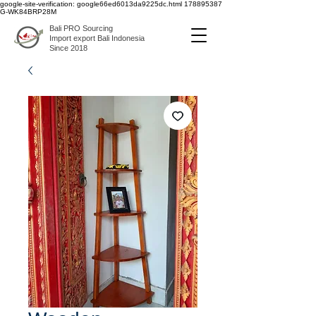
google-site-verification: google66ed6013da9225dc.html
178895387
G-WK84BRP28M
Bali PRO Sourcing
Import export Bali Indonesia
Since 2018