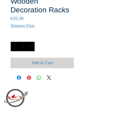
Wooden
Decoration Racks
Price
€35.39
Shipping Price
Quantity
*
Add to Cart
PT Bali PRO Sourcing Import