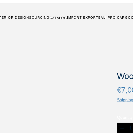
TERIOR DESIGN
SOURCING
IMPORT EXPORT
BALI PRO CARGO
CATALOG
Woo
€7,0
Shipping
Quantity