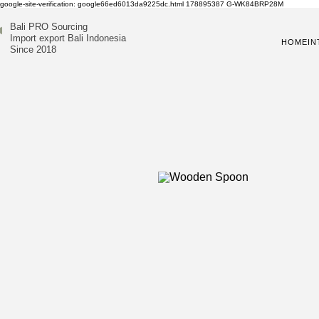
google-site-verification: google66ed6013da9225dc.html
178895387
G-WK84BRP28M
Bali PRO Sourcing
Import export Bali Indonesia
HOME
IN
Since 2018