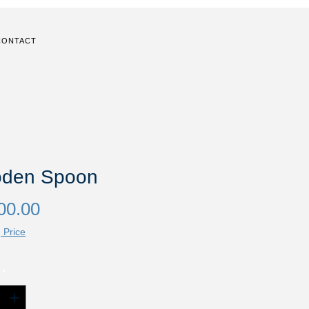
CONTACT
den Spoon
Price
00.00
 Price
*