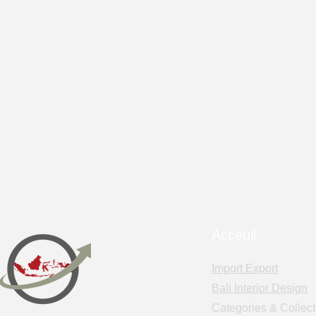
Acceuil
Import Export
Bali Interior Design
Categories & Collect