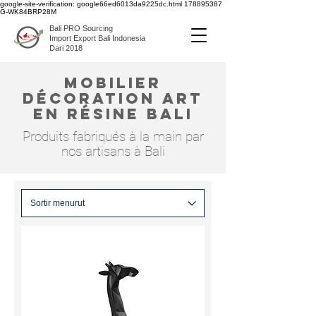
google-site-verification: google66ed6013da9225dc.html
178895387
G-WK84BRP28M
Bali PRO Sourcing
Import Export Bali Indonesia
Dari 2018
mobilier
décoration art
en résine bali
Produits fabriqués à la main par
nos artisans à Bali