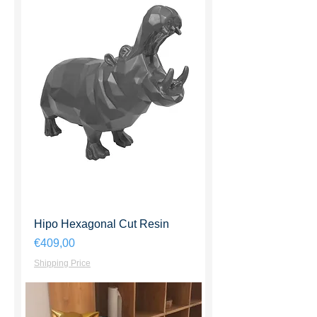
Hipo Hexagonal Cut Resin
Harga
€409,00
Shipping Price