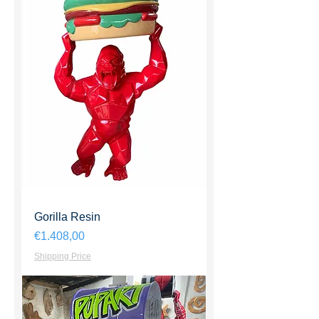
Gorilla Resin
Harga
€1.408,00
Shipping Price