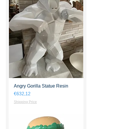
Angry Gorilla Statue Resin
Harga
€632,12
Shipping Price