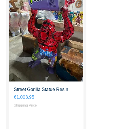
Street Gorilla Statue Resin
Harga
€1.003,95
Shipping Price