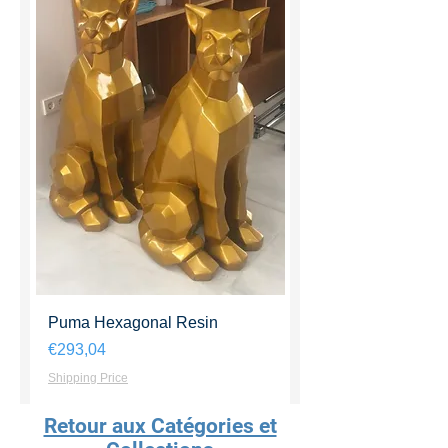
Puma Hexagonal Resin
Harga
€293,04
Shipping Price
Retour aux Catégories et