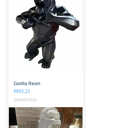
Gorilla Resin
Harga
€651,21
Shipping Price