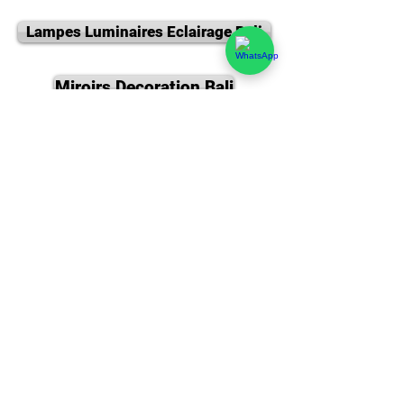
Lampes Luminaires Eclairage Bali
Miroirs Decoration Bali
Meubles en bois de Caféier et teck Bali
Tables et consoles, chaises en Suar
Fontaines en pierres de Bali
Portes Balinaises et Javanaises
Tapis Carpettes Bali Indonesie
Meubles et decoration, Art en