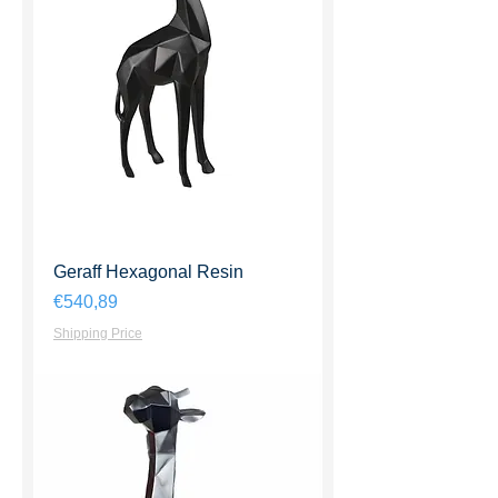
Geraff Hexagonal Resin
Harga
€540,89
Shipping Price