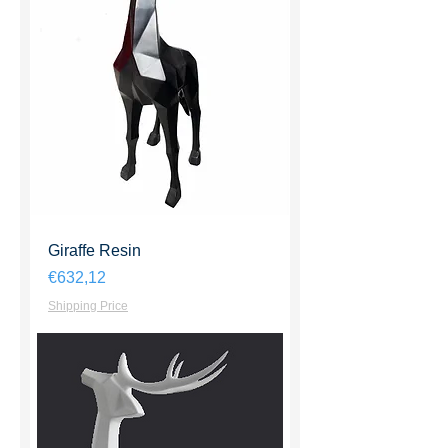
Giraffe Resin
Harga
€632,12
Shipping Price