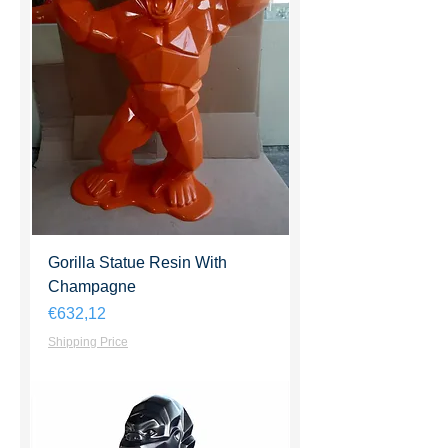
Gorilla Statue Resin With
Champagne
Harga
€632,12
Shipping Price