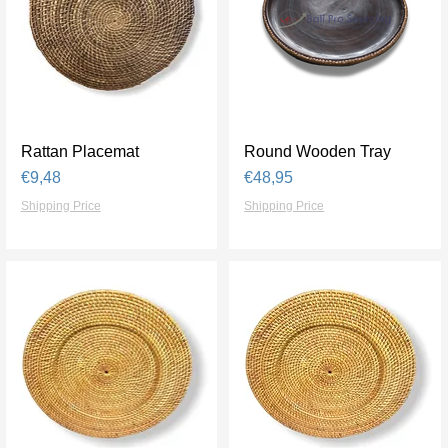
Rattan Placemat
Tampilan Cepat
Round Wooden Tray
Tampilan Cepat
Harga
Harga
€9,48
€48,95
Shipping Price
Shipping Price