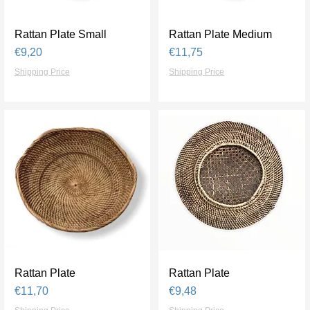
Rattan Plate Small
Tampilan Cepat
Rattan Plate Medium
Tampilan Cepat
Harga
Harga
€9,20
€11,75
Shipping Price
Shipping Price
Rattan Plate
Tampilan Cepat
Rattan Plate
Tampilan Cepat
Harga
Harga
€11,70
€9,48