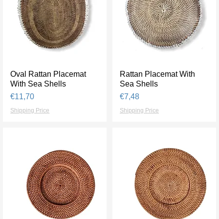
Oval Rattan Placemat
Tampilan Cepat
Rattan Placemat With
Tampilan Cepat
With Sea Shells
Sea Shells
Harga
Harga
€11,70
€7,48
Shipping Price
Shipping Price