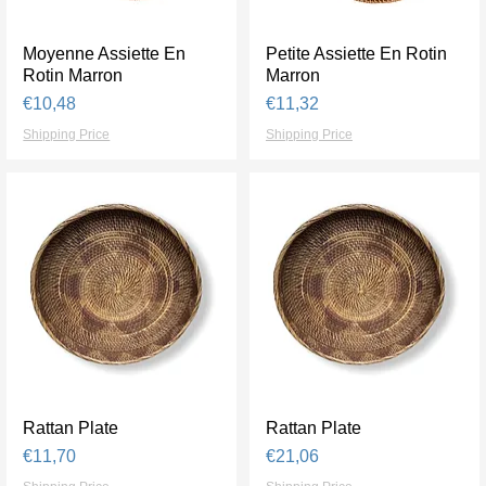
Moyenne Assiette En
Tampilan Cepat
Petite Assiette En Rotin
Tampilan Cepat
Rotin Marron
Marron
Harga
Harga
€10,48
€11,32
Shipping Price
Shipping Price
Rattan Plate
Tampilan Cepat
Rattan Plate
Tampilan Cepat
Harga
Harga
€11,70
€21,06