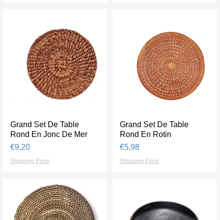
Grand Set De Table
Tampilan Cepat
Grand Set De Table
Tampilan Cepat
Rond En Jonc De Mer
Rond En Rotin
Harga
Harga
€9,20
€5,98
Shipping Price
Shipping Price