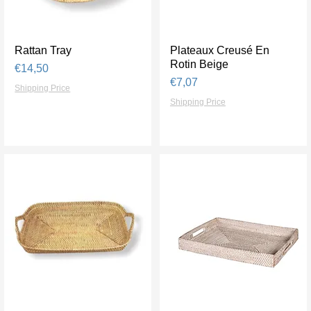
Rattan Tray
Tampilan Cepat
Plateaux Creusé En
Tampilan Cepat
Rotin Beige
Harga
€14,50
Harga
€7,07
Shipping Price
Shipping Price