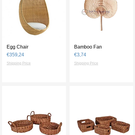
Egg Chair
Tampilan Cepat
Bamboo Fan
Tampilan Cepat
Harga
Harga
€359,24
€3,74
Shipping Price
Shipping Price