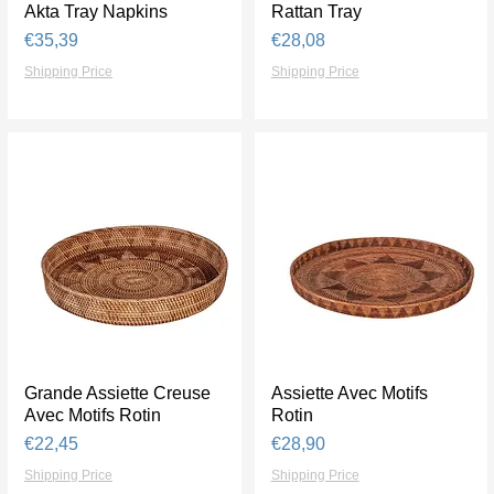
Akta Tray Napkins
Tampilan Cepat
Rattan Tray
Tampilan Cepat
Harga
Harga
€35,39
€28,08
Shipping Price
Shipping Price
Grande Assiette Creuse
Tampilan Cepat
Assiette Avec Motifs
Tampilan Cepat
Avec Motifs Rotin
Rotin
Harga
Harga
€22,45
€28,90
Shipping Price
Shipping Price