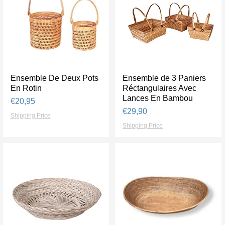
Ensemble De Deux Pots
Tampilan Cepat
Ensemble de 3 Paniers
Tampilan Cepat
En Rotin
Réctangulaires Avec
Lances En Bambou
Harga
€20,95
Harga
€29,90
Shipping Price
Shipping Price