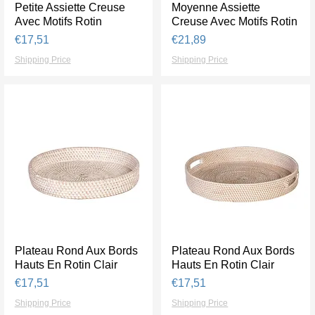
Petite Assiette Creuse
Tampilan Cepat
Moyenne Assiette
Tampilan Cepat
Avec Motifs Rotin
Creuse Avec Motifs Rotin
Harga
Harga
€17,51
€21,89
Shipping Price
Shipping Price
Plateau Rond Aux Bords
Tampilan Cepat
Plateau Rond Aux Bords
Tampilan Cepat
Hauts En Rotin Clair
Hauts En Rotin Clair
Harga
Harga
€17,51
€17,51
Shipping Price
Shipping Price