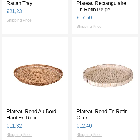
Rattan Tray
Tampilan Cepat
Plateau Rectangulaire
Tampilan Cepat
En Rotin Beige
Harga
€21,23
Harga
€17,50
Shipping Price
Shipping Price
Plateau Rond Au Bord
Tampilan Cepat
Plateau Rond En Rotin
Tampilan Cepat
Haut En Rotin
Clair
Harga
Harga
€11,32
€12,40
Shipping Price
Shipping Price