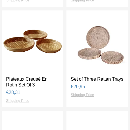
Shipping Price
Shipping Price
Plateaux Creusé En
Tampilan Cepat
Set of Three Rattan Trays
Tampilan Cepat
Rotin Set Of 3
Harga
€20,95
Harga
€28,31
Shipping Price
Shipping Price