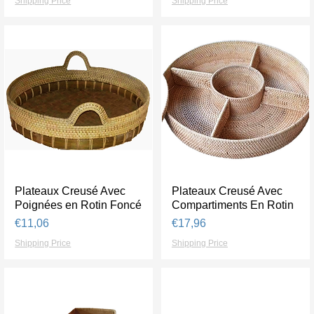
Shipping Price
Shipping Price
Plateaux Creusé Avec
Tampilan Cepat
Plateaux Creusé Avec
Tampilan Cepat
Poignées en Rotin Foncé
Compartiments En Rotin
Harga
Harga
€11,06
€17,96
Shipping Price
Shipping Price