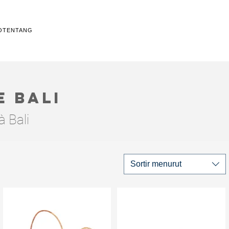
O
TENTANG
e bali
à Bali
Sortir menurut