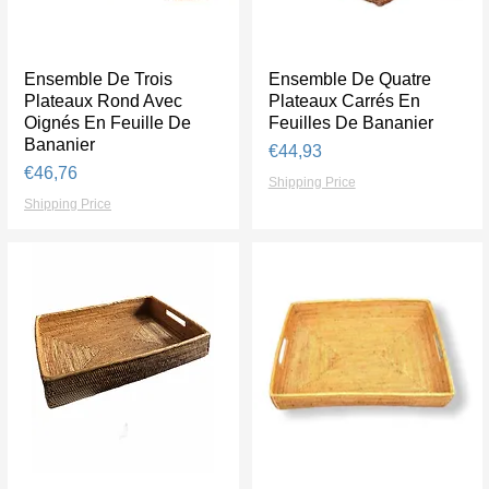
Ensemble De Trois
Tampilan Cepat
Ensemble De Quatre
Tampilan Cepat
Plateaux Rond Avec
Plateaux Carrés En
Oignés En Feuille De
Feuilles De Bananier
Bananier
Harga
€44,93
Harga
€46,76
Shipping Price
Shipping Price