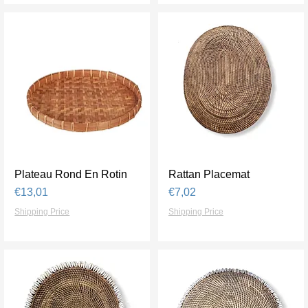
Plateau Rond En Rotin
Tampilan Cepat
Rattan Placemat
Tampilan Cepat
Harga
Harga
€13,01
€7,02
Shipping Price
Shipping Price