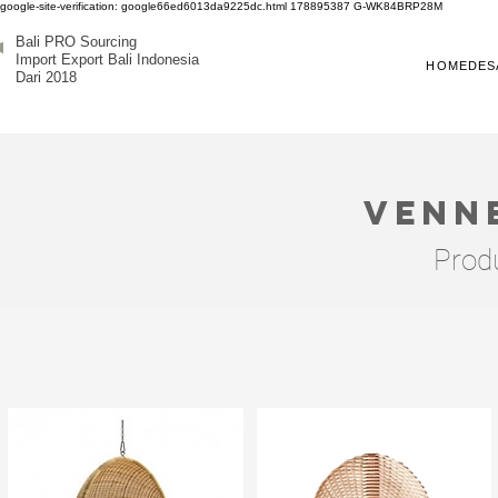
google-site-verification: google66ed6013da9225dc.html
178895387
G-WK84BRP28M
Bali PRO Sourcing
Import Export Bali Indonesia
HOME
DES
Dari 2018
venne
Produ