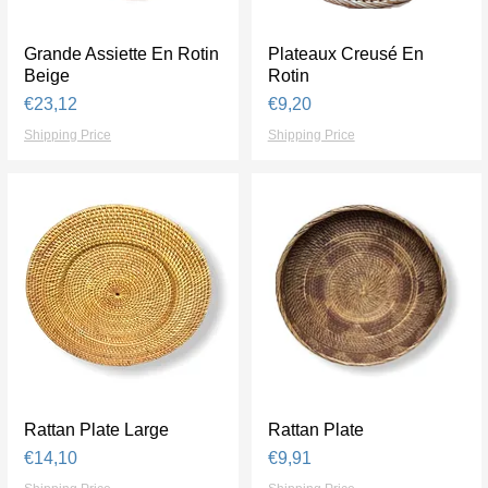
Grande Assiette En Rotin
Tampilan Cepat
Plateaux Creusé En
Tampilan Cepat
Beige
Rotin
Harga
Harga
€23,12
€9,20
Shipping Price
Shipping Price
Rattan Plate Large
Tampilan Cepat
Rattan Plate
Tampilan Cepat
Harga
Harga
€14,10
€9,91