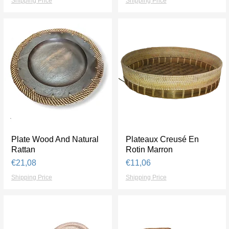
Shipping Price
Shipping Price
Plate Wood And Natural
Tampilan Cepat
Plateaux Creusé En
Tampilan Cepat
Rattan
Rotin Marron
Harga
Harga
€21,08
€11,06
Shipping Price
Shipping Price