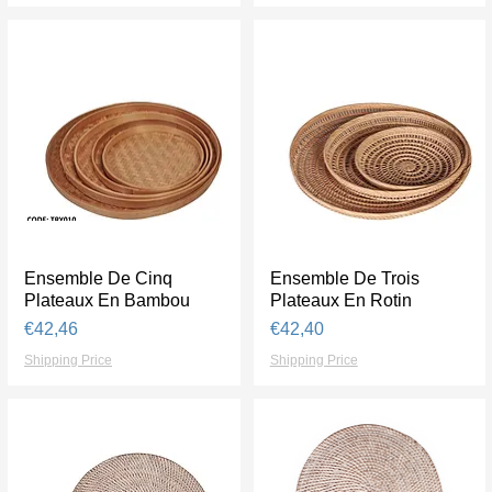
Ensemble De Cinq
Tampilan Cepat
Ensemble De Trois
Tampilan Cepat
Plateaux En Bambou
Plateaux En Rotin
Harga
Harga
€42,46
€42,40
Shipping Price
Shipping Price