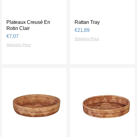
Plateaux Creusé En
Tampilan Cepat
Rattan Tray
Tampilan Cepat
Rotin Clair
Harga
€21,89
Harga
€7,07
Shipping Price
Shipping Price