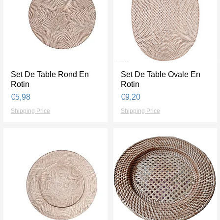
Set De Table Rond En
Tampilan Cepat
Set De Table Ovale En
Tampilan Cepat
Rotin
Rotin
Harga
Harga
€5,98
€9,20
Shipping Price
Shipping Price