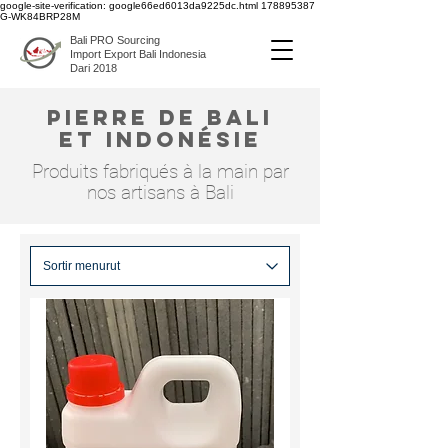
google-site-verification: google66ed6013da9225dc.html
178895387
G-WK84BRP28M
Bali PRO Sourcing
Import Export Bali Indonesia
Dari 2018
pierre de bali
et
Indonésie
Produits fabriqués à la main par
nos artisans à Bali