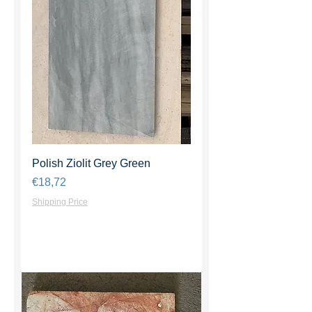
Polish Ziolit Grey Green
Harga
€18,72
Shipping Price