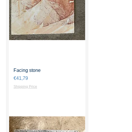
Facing stone
Harga
€41,79
Shipping Price