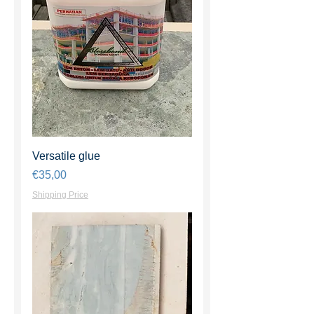
Versatile glue
Harga
€35,00
Shipping Price