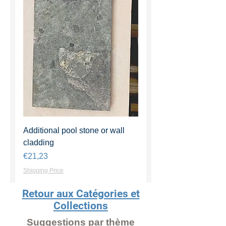
Additional pool stone or wall
cladding
Harga
€21,23
Shipping Price
Retour aux Catégories et
Collections
Suggestions par thème