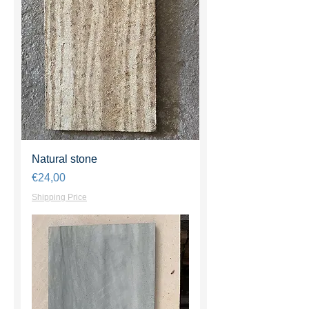
Natural stone
Harga
€24,00
Shipping Price