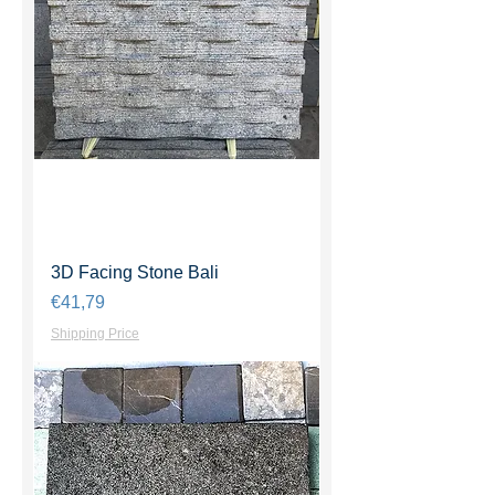
3D Facing Stone Bali
Harga
€41,79
Shipping Price