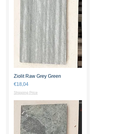
Ziolit Raw Grey Green
Harga
€18,04
Shipping Price