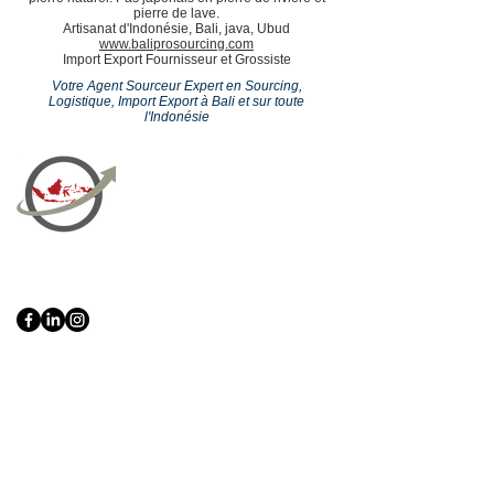
pierre de lave.
Artisanat d'Indonésie, Bali, java, Ubud
www.baliprosourcing.com
Import Export Fournisseur et Grossiste
Votre Agent Sourceur Expert en Sourcing,
Logistique, Import Export à Bali et sur toute
l'Indonésie
PT Bali PRO Sourcing Import
Export Groupe
Toko.nc
Indonesia, Bali & java :
+62 819 1638
0124
Adresse: Jl. Gn. Tangkuban Perahu
No.228, Kerobokan Kelod, Kec. Kuta
Utara, Kabupaten Badung, Bali 80361
Acceuil