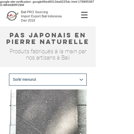
google-site-verification: google66ed6013da9225dc.html
178895387
G-WK84BRP28M
Bali PRO Sourcing
Import Export Bali Indonesia
Dari 2018
pas japonais en
pierre naturelle
Produits fabriqués à la main par
nos artisans à Bali