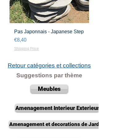
Pas Japonnais - Japanese Step
Harga
€8,40
Shipping Price
Retour catégories et collections
Suggestions par thème
Meubles
Amenagement Interieur Exterieur
Amenagement et decorations de Jardin