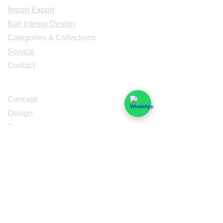
Import Export
Bali Interior Design
Categories & Collections
Service
Contact
Studio Design
Concept
Design
Realisation
Catalogues
Décoration Intérieur Extérieur Design
Meubles Déco Bois de caféier et teck
Meubles Sculptés de Bali et Java
Meubles Ambiances Deco Bali
Meubles bois anciens recyclés